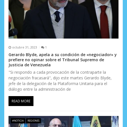
a
d
a
s
octubre 31, 2023
1
Gerardo Blyde, apela a su condición de «negociador» y
prefiere no opinar sobre el Tribunal Supremo de
Justicia de Venezuela
"Si respondo a cada provocación de la contraparte la
negociación fracasará", dijo este martes Gerardo Blyde,
jefe de la delegación de la Plataforma Unitaria para el
diálogo entre la administración de
READ MORE
#NOTICIA
REGIONES