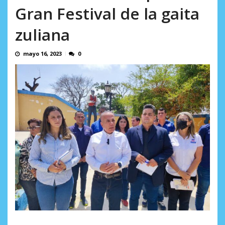
Minister...
Gran Festival de la gaita
AGOSTO 6, 2026
zuliana
mayo 16, 2023
0