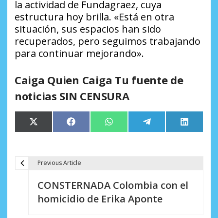
la actividad de Fundagraez, cuya
estructura hoy brilla. «Está en otra
situación, sus espacios han sido
recuperados, pero seguimos trabajando
para continuar mejorando».
Caiga Quien Caiga Tu fuente de
noticias SIN CENSURA
Compartir
Compartir
Compartir
Compartir
Comparti
X
Facebook
WhatsApp
Telegram
LinkedIn
en
en
en
en
en
(Twitter)
Previous Article
N
CONSTERNADA Colombia con el
a
homicidio de Erika Aponte
v