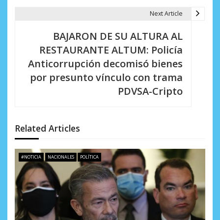
e
Next Article
g
BAJARON DE SU ALTURA AL
a
RESTAURANTE ALTUM: Policía
c
Anticorrupción decomisó bienes
i
por presunto vínculo con trama
PDVSA-Cripto
ó
n
d
Related Articles
e
#NOTICIA
NACIONALES
POLÍTICA
e
n
t
r