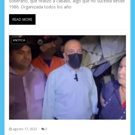
soberano, que realizó a caballo, algo que no sucedía desde
1986. Organizada todos los año
READ MORE
#NOTICIA
agosto 17, 2022
0