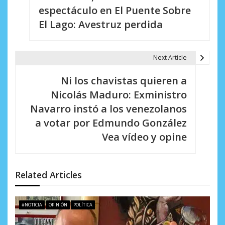
v
espectáculo en El Puente Sobre
e
El Lago: Avestruz perdida
g
a
Next Article
c
Ni los chavistas quieren a
i
Nicolás Maduro: Exministro
Navarro instó a los venezolanos
ó
a votar por Edmundo González
n
Vea vídeo y opine
d
e
Related Articles
e
n
#NOTICIA
OPINIÓN
POLÍTICA
t