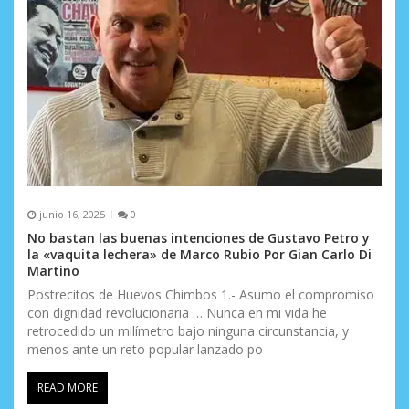
r
a
d
a
s
junio 16, 2025
0
No bastan las buenas intenciones de Gustavo Petro y
la «vaquita lechera» de Marco Rubio Por Gian Carlo Di
Martino
Postrecitos de Huevos Chimbos 1.- Asumo el compromiso
con dignidad revolucionaria … Nunca en mi vida he
retrocedido un milímetro bajo ninguna circunstancia, y
menos ante un reto popular lanzado po
READ MORE