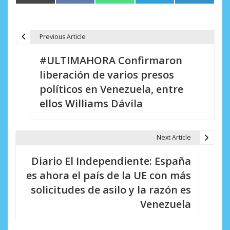
en
en
en
en
en
(Twitter)
Previous Article
N
#ULTIMAHORA Confirmaron
a
liberación de varios presos
v
políticos en Venezuela, entre
e
ellos Williams Dávila
g
a
Next Article
c
Diario El Independiente: España
i
es ahora el país de la UE con más
solicitudes de asilo y la razón es
ó
Venezuela
n