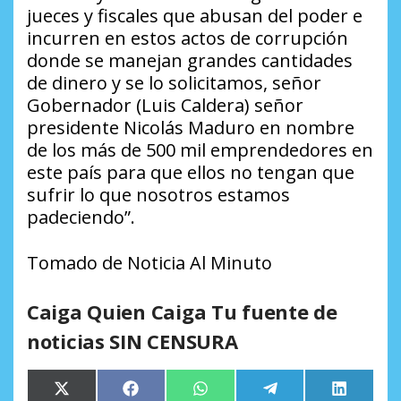
jueces y fiscales que abusan del poder e
incurren en estos actos de corrupción
donde se manejan grandes cantidades
de dinero y se lo solicitamos, señor
Gobernador (Luis Caldera) señor
presidente Nicolás Maduro en nombre
de los más de 500 mil emprendedores en
este país para que ellos no tengan que
sufrir lo que nosotros estamos
padeciendo”.
Tomado de Noticia Al Minuto
Caiga Quien Caiga Tu fuente de
noticias SIN CENSURA
Compartir
Compartir
Compartir
Compartir
Comparti
X
Facebook
WhatsApp
Telegram
LinkedIn