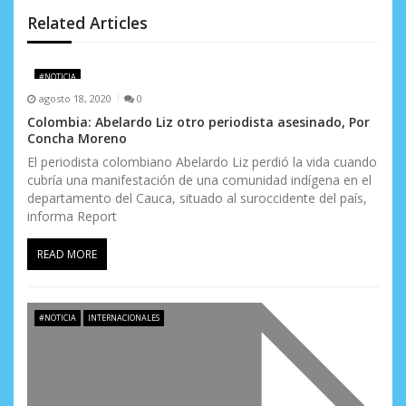
d
Related Articles
e
e
#NOTICIA
n
agosto 18, 2020
0
Colombia: Abelardo Liz otro periodista asesinado, Por
t
Concha Moreno
r
El periodista colombiano Abelardo Liz perdió la vida cuando
cubría una manifestación de una comunidad indígena en el
a
departamento del Cauca, situado al suroccidente del país,
informa Report
d
READ MORE
a
s
#NOTICIA
INTERNACIONALES