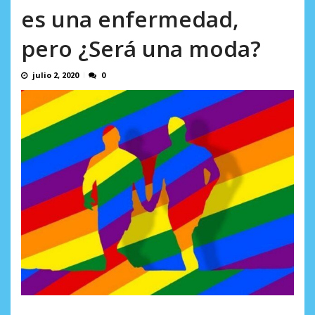
en...
es una enfermedad,
AGOSTO 7, 2026
pero ¿Será una moda?
julio 2, 2020
0