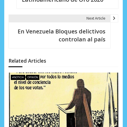
v
e
Next Article
g
En Venezuela Bloques delictivos
a
controlan al país
c
i
Related Articles
ó
n
#NOTICIA
OPINIÓN
d
e
e
n
t