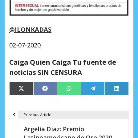
@ILONKADAS
02-07-2020
Caiga Quien Caiga Tu fuente de
noticias SIN CENSURA
Compartir
Compartir
Compartir
Compartir
Comparti
X
Facebook
WhatsApp
Telegram
LinkedIn
en
en
en
en
en
(Twitter)
Previous Article
N
Argelia Díaz: Premio
a
Latinoamericano de Oro 2020