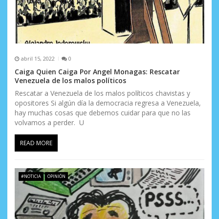
r
a
d
abril 15, 2022
0
a
Caiga Quien Caiga Por Angel Monagas: Rescatar
Venezuela de los malos políticos
s
Rescatar a Venezuela de los malos políticos chavistas y
opositores Si algún día la democracia regresa a Venezuela,
hay muchas cosas que debemos cuidar para que no las
volvamos a perder. U
READ MORE
#NOTICIA
OPINIÓN