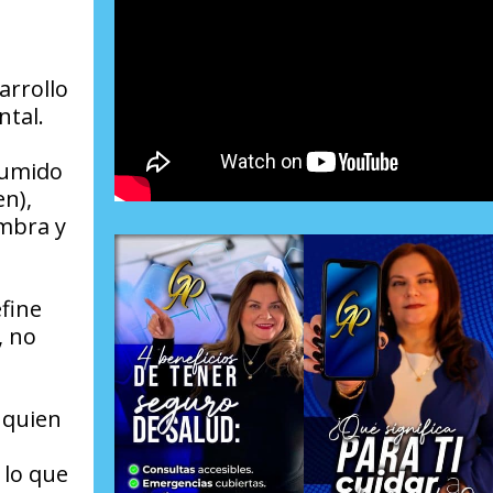
arrollo
ntal.
sumido
en),
embra y
efine
, no
 quien
 lo que