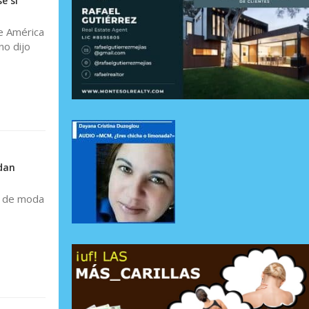
e si
de América
no dijo
dan
e de moda