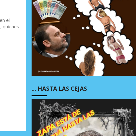
en el
n, quienes
… HASTA LAS CEJAS