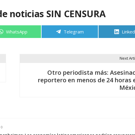
de noticias SIN CENSURA
Compartir
Compartir
Compa
WhatsApp
Telegram
Linked
en
en
en
Next Arti
Otro periodista más: Asesina
reportero en menos de 24 horas 
Méxi
0