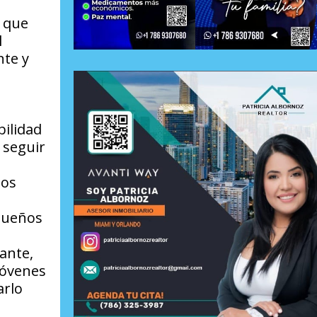
, que
l
nte y
bilidad
 seguir
mos
equeños
ante,
jóvenes
arlo