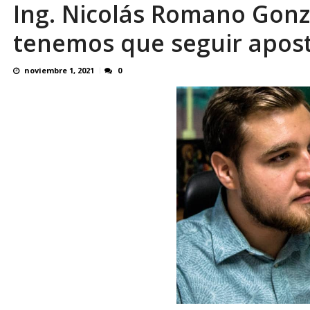
Ing. Nicolás Romano Gonzá
Binance despliega su tarjeta en Venezuela
tenemos que seguir apos
noviembre 1, 2021
0