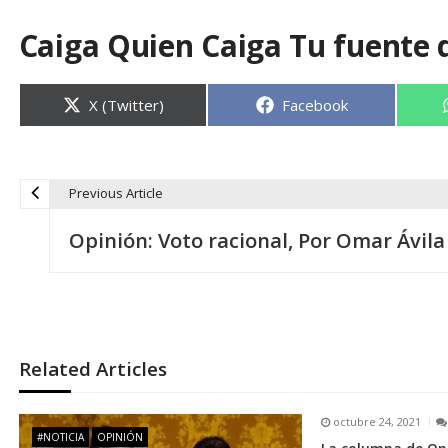
Caiga Quien Caiga Tu fuente 
Compartir
Compartir
X (Twitter)
Facebook
en
en
Previous Article
N
Opinión: Voto racional, Por Omar Ávila
a
v
e
Related Articles
g
octubre 24, 2021
#NOTICIA
OPINIÓN