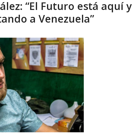
lez: “El Futuro está aquí y
 en un mercado impulsado por el auge de...
AGOSTO 6, 2026
tando a Venezuela”