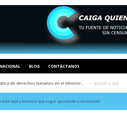
 en un mercado impulsado por el auge de...
AGOSTO 6, 2026
o en La Guaira que hasta ahora no había ...
AGOSTO 6, 2026
celerar las elecciones libres en Vene...
AGOSTO 6, 2026
NACIONAL
BLOG
CONTÁCTANOS
xcusas, apagones y promesas incumplidas...
AGOSTO 6, 2026
tica de derechos humanos en el Minister...
AGOSTO 6, 2026
 en un mercado impulsado por el auge de...
AGOSTO 6, 2026
o en La Guaira que hasta ahora no había ...
AGOSTO 6, 2026
ro está aquí y tenemos que seguir apostando a Venezuela”
celerar las elecciones libres en Vene...
AGOSTO 6, 2026
xcusas, apagones y promesas incumplidas...
AGOSTO 6, 2026
tica de derechos humanos en el Minister...
AGOSTO 6, 2026