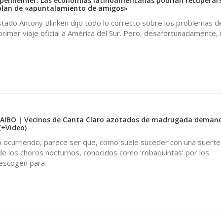
penheimer: Las economías latinoamericanas podrían recuperars
plan de «apuntalamiento de amigos»
stado Antony Blinken dijo todo lo correcto sobre los problemas 
primer viaje oficial a América del Sur. Pero, desafortunadamente, 
IBO | Vecinos de Canta Claro azotados de madrugada deman
 (+Video)
 ocurriendo, parece ser que, como suele suceder con una suert
 de los choros nocturnos, conocidos como ‘robaquintas’ por los
 escogen para