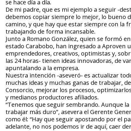
se hace día a día.
De mi padre, que es mi ejemplo a seguir -des
debemos copiar siempre lo mejor, lo bueno d
camino, y que hay que estar siempre con la fre
trabajando de forma incansable.
Junto a Romano González, quien se formó en l
estado Carabobo, han ingresado a Aproven u
emprendedores, creativos, optimistas y, sobr
las 24 horas- tienen ideas innovadoras, de van
apuntalando a la empresa.
Nuestra intención -aseveró- es actualizar t
muchas ideas y muchas ganas de trabajar, de 
Consorcio, mejorar los procesos, optimizarlo
y medianos productores afiliados.
“Tenemos que seguir sembrando. Aunque la sit
trabajar más duro”, asevera el Gerente Gener
como él: “Hay que seguir apostando por el paí
adelante, no nos podemos ir de aquí, caer de