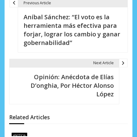
Previous Article
N
Aníbal Sánchez: “El voto es la
a
herramienta más efectiva para
v
forjar, lograr los cambio y ganar
e
gobernabilidad”
g
a
Next Article
c
Opinión: Anécdota de Elías
i
D’onghia, Por Héctor Alonso
López
ó
n
d
Related Articles
e
#NOTICIA