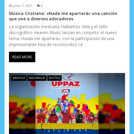
e
junio 7, 2021
0
n
Música Cristiana: «Nada me apartará» una canción
que une a diversos adoradores
t
La organización mexicana Hablamos Vida y el sello
discográfico Heaven Music lanzan en conjunto el nuevo
r
tema «Nada me apartará», con la participación de una
a
impresionante lista de reconocidos ca
d
READ MORE
a
s
#NOTICIA
NACIONALES
POLÍTICA