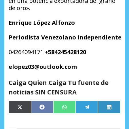
en una potencia exportadora del grano
de oro».
Enrique
López
Alfonzo
Periodista
Venezolano
Independiente
04264094171 +
584245428120
elopez03@outlook.com
Caiga Quien Caiga Tu fuente de
noticias SIN CENSURA
Compartir
Compartir
Compartir
Compartir
Comparti
X
Facebook
WhatsApp
Telegram
LinkedIn
en
en
en
en
en
(Twitter)