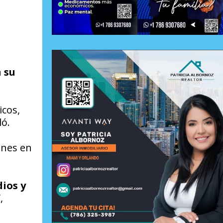
n su
icos,
ló.
ones en
ios y
,