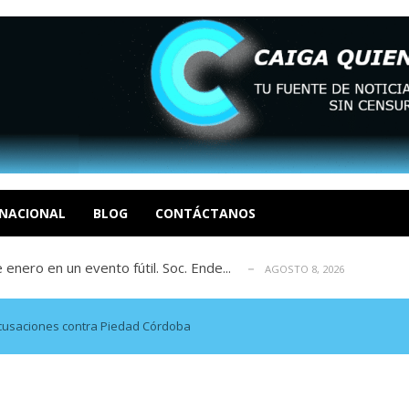
eón R
AGOSTO 8, 2026
tratégica, Realpolitik y el Desmante...
AGOSTO 8, 2026
 García
NACIONAL
BLOG
CONTÁCTANOS
AGOSTO 7, 2026
 enero en un evento fútil. Soc. Ende...
AGOSTO 8, 2026
osé Luis Centeno S
AGOSTO 8, 2026
eón R
AGOSTO 8, 2026
tratégica, Realpolitik y el Desmante...
AGOSTO 8, 2026
acusaciones contra Piedad Córdoba
 García
AGOSTO 7, 2026
 enero en un evento fútil. Soc. Ende...
AGOSTO 8, 2026
osé Luis Centeno S
AGOSTO 8, 2026