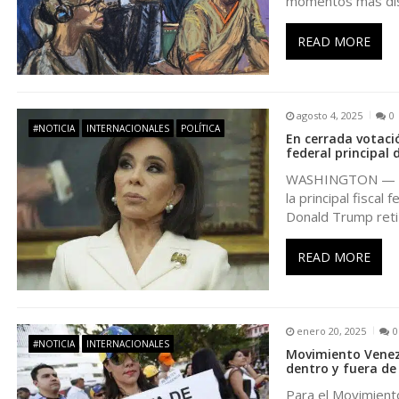
momentos más di
i
READ MORE
ó
n
agosto 4, 2025
0
#NOTICIA
INTERNACIONALES
POLÍTICA
En cerrada votaci
d
federal principal d
WASHINGTON — El 
e
la principal fiscal
Donald Trump reti
e
READ MORE
n
t
enero 20, 2025
0
#NOTICIA
INTERNACIONALES
Movimiento Venez
dentro y fuera de
r
Para el Movimiento