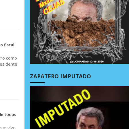
 fiscal
rro como
presidente
ZAPATERO IMPUTADO
de todos
que vive