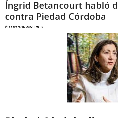
Íngrid Betancourt habló d
¿QUE PROTEGES TU? Por: Miguel Ángel L
contra Piedad Córdoba
febrero 16, 2022
0