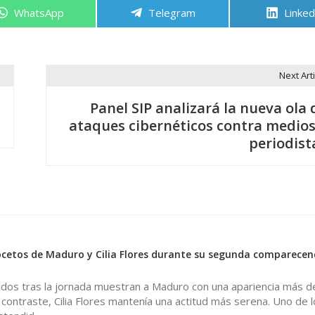
Compartir
Compartir
Compa
WhatsApp
Telegram
Linked
en
en
en
Next Arti
Panel SIP analizará la nueva ola 
ataques cibernéticos contra medios
periodist
0
cetos de Maduro y Cilia Flores durante su segunda comparecen
idos tras la jornada muestran a Maduro con una apariencia más d
 contraste, Cilia Flores mantenía una actitud más serena. Uno de l