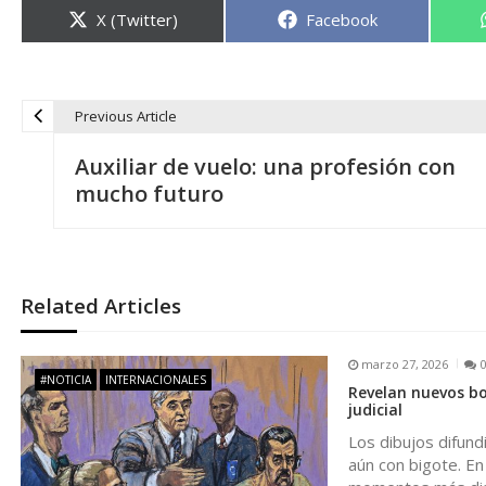
Compartir
Compartir
X (Twitter)
Facebook
en
en
Previous Article
N
Auxiliar de vuelo: una profesión con
a
mucho futuro
v
e
Related Articles
g
marzo 27, 2026
#NOTICIA
INTERNACIONALES
Revelan nuevos bo
a
judicial
Los dibujos difund
c
aún con bigote. En