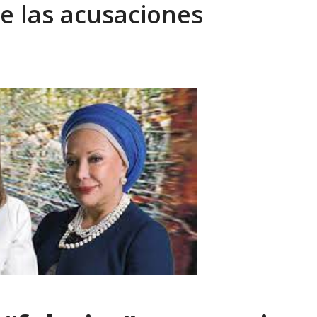
e las acusaciones
eón R
AGOSTO 8, 2026