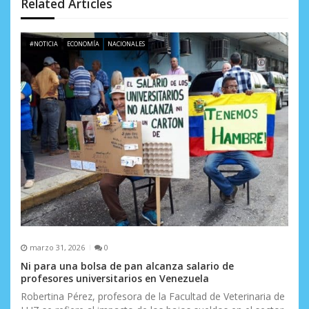
n
Related Articles
d
e
#NOTICIA
ECONOMÍA
NACIONALES
e
n
t
r
a
d
a
s
marzo 31, 2026
0
Ni para una bolsa de pan alcanza salario de
profesores universitarios en Venezuela
Robertina Pérez, profesora de la Facultad de Veterinaria de