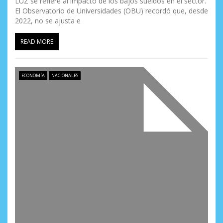
LUZ se refiere al impacto de los bajos sueldos en el sector.
El Observatorio de Universidades (OBU) recordó que, desde
2022, no se ajusta e
READ MORE
ECONOMÍA
NACIONALES