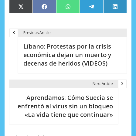
Compartir
Compartir
Compartir
Compartir
Comparti
X
Facebook
WhatsApp
Telegram
LinkedIn
en
en
en
en
en
(Twitter)
Previous Article
N
Líbano: Protestas por la crisis
a
económica dejan un muerto y
v
decenas de heridos (VIDEOS)
e
g
Next Article
a
Aprendamos: Cómo Suecia se
c
enfrentó al virus sin un bloqueo
i
«La vida tiene que continuar»
ó