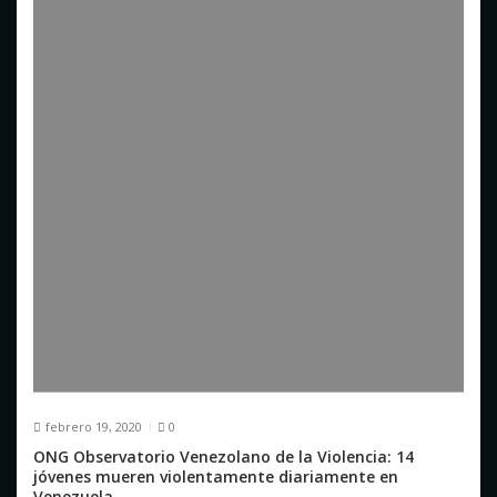
a
d
a
s
febrero 19, 2020
0
ONG Observatorio Venezolano de la Violencia: 14
jóvenes mueren violentamente diariamente en
Venezuela