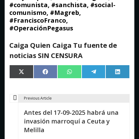
#comunista, #sanchista, #social-
comunismo, #Magreb,
#FranciscoFranco,
#OperaciónPegasus
Caiga Quien Caiga Tu fuente de
noticias SIN CENSURA
Compartir
Compartir
Compartir
Compartir
Comparti
X
Facebook
WhatsApp
Telegram
LinkedIn
en
en
en
en
en
(Twitter)
Previous Article
N
Antes del 17-09-2025 habrá una
a
invasión marroquí a Ceuta y
v
Melilla
e