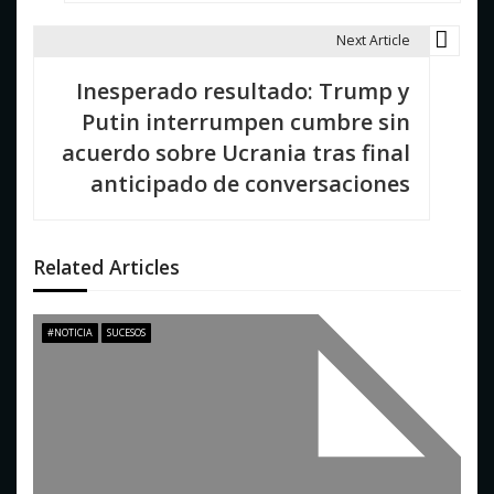
g
Next Article
a
Inesperado resultado: Trump y
c
Putin interrumpen cumbre sin
i
acuerdo sobre Ucrania tras final
anticipado de conversaciones
ó
n
d
Related Articles
e
#NOTICIA
SUCESOS
e
n
t
r