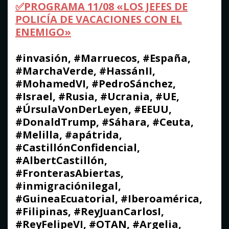
✅PROGRAMA 11/08 «LOS JEFES DE
POLICÍA DE VACACIONES CON EL
ENEMIGO»
#invasión, #Marruecos, #España,
#MarchaVerde, #HassánII,
#MohamedVI, #PedroSánchez,
#Israel, #Rusia, #Ucrania, #UE,
#ÚrsulaVonDerLeyen, #EEUU,
#DonaldTrump, #Sáhara, #Ceuta,
#Melilla, #apátrida,
#CastillónConfidencial,
#AlbertCastillón,
#FronterasAbiertas,
#inmigraciónilegal,
#GuineaEcuatorial, #Iberoamérica,
#Filipinas, #ReyJuanCarlosI,
#ReyFelipeVI, #OTAN, #Argelia,