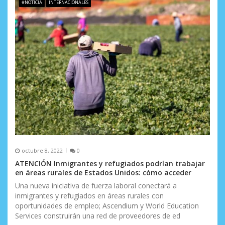
#NOTICIA
INTERNACIONALES
octubre 8, 2022
0
ATENCIÓN Inmigrantes y refugiados podrían trabajar
en áreas rurales de Estados Unidos: cómo acceder
Una nueva iniciativa de fuerza laboral conectará a
inmigrantes y refugiados en áreas rurales con
oportunidades de empleo; Ascendium y World Education
Services construirán una red de proveedores de ed