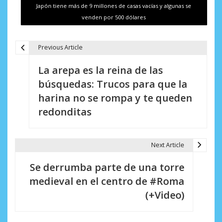
Japón tiene más de 9 millones de casas vacías y algunas se
venden por 500 dólares
Previous Article
N
La arepa es la reina de las
a
búsquedas: Trucos para que la
v
harina no se rompa y te queden
e
redonditas
g
a
Next Article
c
Se derrumba parte de una torre
i
medieval en el centro de #Roma
(+Video)
ó
n