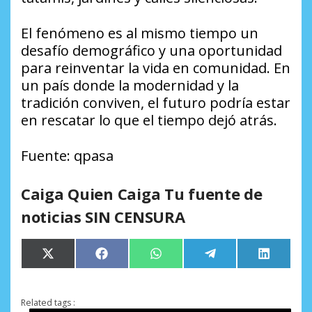
El fenómeno es al mismo tiempo un
desafío demográfico y una oportunidad
para reinventar la vida en comunidad. En
un país donde la modernidad y la
tradición conviven, el futuro podría estar
en rescatar lo que el tiempo dejó atrás.
Fuente: qpasa
Caiga Quien Caiga Tu fuente de
noticias SIN CENSURA
Compartir
Compartir
Compartir
Compartir
Comparti
X
Facebook
WhatsApp
Telegram
LinkedIn
en
en
en
en
en
(Twitter)
Related tags :