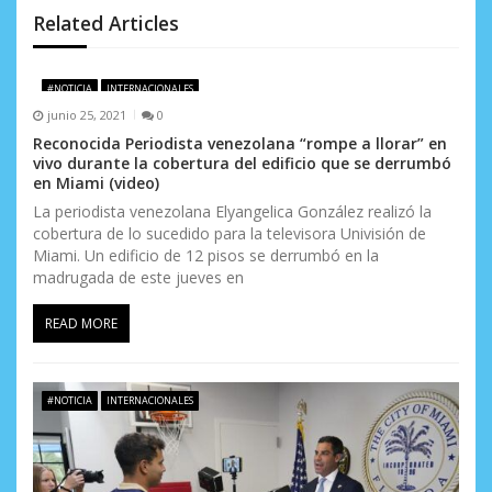
d
Related Articles
e
#NOTICIA
INTERNACIONALES
e
junio 25, 2021
0
n
Reconocida Periodista venezolana “rompe a llorar” en
vivo durante la cobertura del edificio que se derrumbó
t
en Miami (video)
La periodista venezolana Elyangelica González realizó la
r
cobertura de lo sucedido para la televisora Univisión de
Miami. Un edificio de 12 pisos se derrumbó en la
a
madrugada de este jueves en
d
READ MORE
a
s
#NOTICIA
INTERNACIONALES