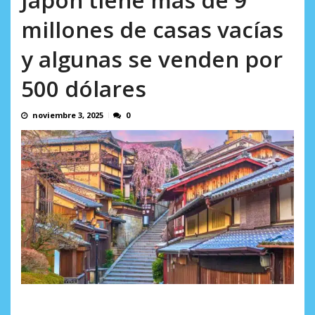
incumplidas...
AGOSTO 6, 2026
millones de casas vacías
y algunas se venden por
500 dólares
noviembre 3, 2025
0