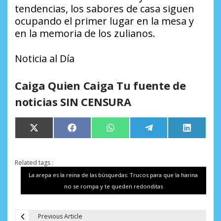
tendencias, los sabores de casa siguen
ocupando el primer lugar en la mesa y
en la memoria de los zulianos.
Noticia al Día
Caiga Quien Caiga Tu fuente de
noticias SIN CENSURA
Compartir
Compartir
Compartir
Compartir
Comparti
X
Facebook
WhatsApp
Telegram
LinkedIn
en
en
en
en
en
(Twitter)
Related tags :
La arepa es la reina de las búsquedas: Trucos para que la harina
no se rompa y te queden redonditas
Previous Article