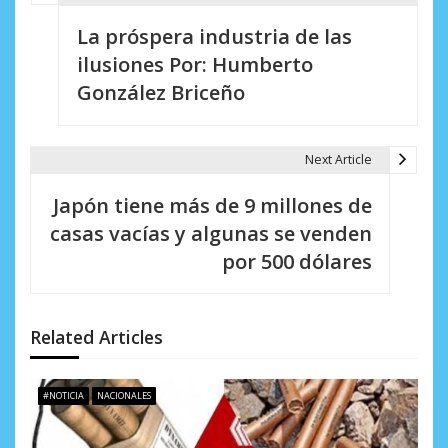
N
La próspera industria de las
a
ilusiones Por: Humberto
v
González Briceño
e
g
Next Article
a
Japón tiene más de 9 millones de
c
casas vacías y algunas se venden
i
por 500 dólares
ó
n
Related Articles
d
e
#NOTICIA
NACIONALES
e