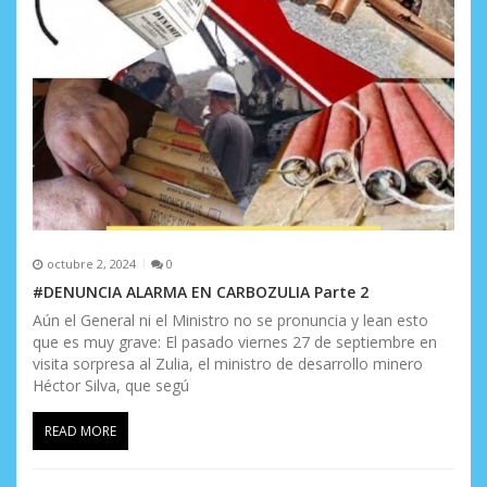
n
t
r
a
d
a
s
octubre 2, 2024
0
#DENUNCIA ALARMA EN CARBOZULIA Parte 2
Aún el General ni el Ministro no se pronuncia y lean esto
que es muy grave: El pasado viernes 27 de septiembre en
visita sorpresa al Zulia, el ministro de desarrollo minero
Héctor Silva, que segú
READ MORE