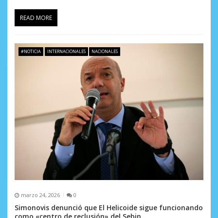
READ MORE
#NOTICIA
INTERNACIONALES
NACIONALES
marzo 24, 2026
0
Simonovis denunció que El Helicoide sigue funcionando
como «centro de reclusión» del Sebin