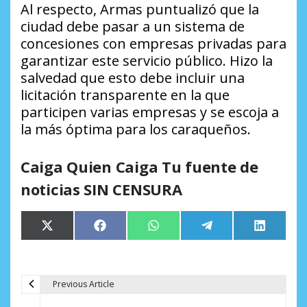
Al respecto, Armas puntualizó que la
ciudad debe pasar a un sistema de
concesiones con empresas privadas para
garantizar este servicio público. Hizo la
salvedad que esto debe incluir una
licitación transparente en la que
participen varias empresas y se escoja a
la más óptima para los caraqueños.
Caiga Quien Caiga Tu fuente de
noticias SIN CENSURA
Compartir
Compartir
Compartir
Compartir
Comparti
X
Facebook
WhatsApp
Telegram
LinkedIn
en
en
en
en
en
(Twitter)
Previous Article
N