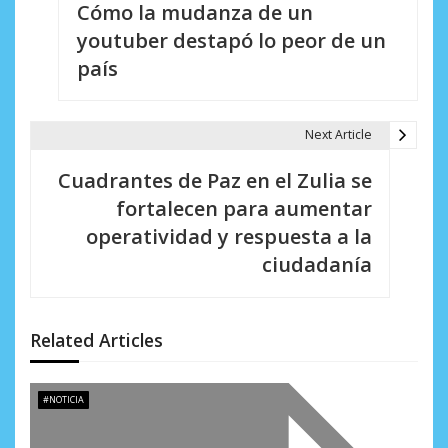
Cómo la mudanza de un
a
youtuber destapó lo peor de un
v
país
e
g
Next Article
a
Cuadrantes de Paz en el Zulia se
c
fortalecen para aumentar
i
operatividad y respuesta a la
ciudadanía
ó
n
d
Related Articles
e
#NOTICIA
e