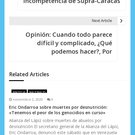
incompetencia de Supra-Caracas
g
a
Next Article
c
Opinión: Cuando todo parece
i
difícil y complicado, ¿Qué
podemos hacer?, Por
ó
n
d
Related Articles
e
#NOTICIA
NACIONALES
e
noviembre 2, 2020
0
n
Eric Ondarroa sobre muertes por desnutrición:
«Tenemos el peor de los genocidios en curso»
t
Alianza del Lápiz sobre muertes de abuelos por
desnutrición El secretario general de la Alianza del Lápiz,
r
Eric Ondarroa, denunció este sábado que en Venezuela