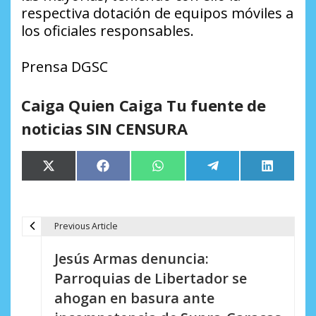
respectiva dotación de equipos móviles a
los oficiales responsables.
Prensa DGSC
Caiga Quien Caiga Tu fuente de
noticias SIN CENSURA
Compartir
Compartir
Compartir
Compartir
Comparti
X
Facebook
WhatsApp
Telegram
LinkedIn
en
en
en
en
en
(Twitter)
Previous Article
N
Jesús Armas denuncia:
a
Parroquias de Libertador se
v
ahogan en basura ante
e