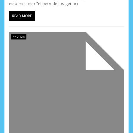
a
está en curso "el peor de los genoci
d
READ MORE
a
s
#NOTICIA