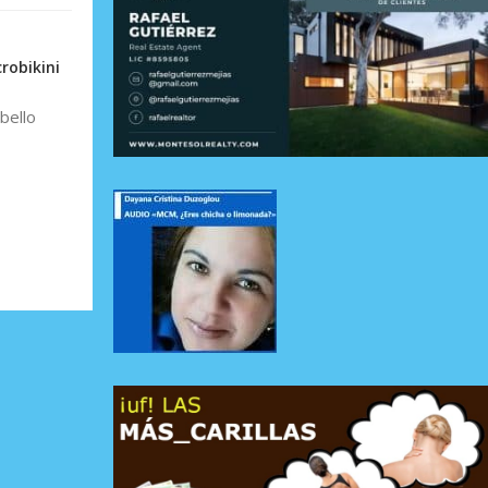
robikini
bello