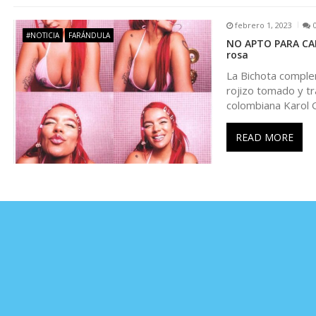
a
febrero 1, 2023
d
#NOTICIA
FARÁNDULA
NO APTO PARA CARD
rosa
a
La Bichota complem
rojizo tomado y t
s
colombiana Karol
READ MORE