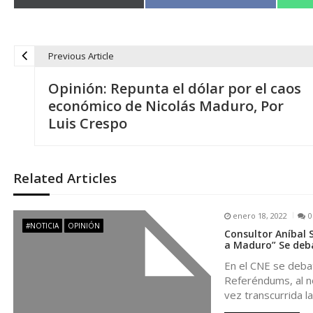
en
en
Previous Article
N
Opinión: Repunta el dólar por el caos
a
económico de Nicolás Maduro, Por
Luis Crespo
v
e
Related Articles
g
enero 18, 2022
0
#NOTICIA
OPINIÓN
Consultor Aníbal 
a
a Maduro” Se deb
En el CNE se debat
c
Referéndums, al no
vez transcurrida l