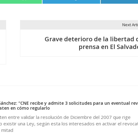
en
en
en
Next Arti
Grave deterioro de la libertad 
prensa en El Salvad
Sánchez: “CNE recibe y admite 3 solicitudes para un eventual re
aten en cómo regularlo
en entre validar la resolución de Diciembre del 2007 que rige
 existir una Ley, según esta los interesados en activar el revocat
a mitad