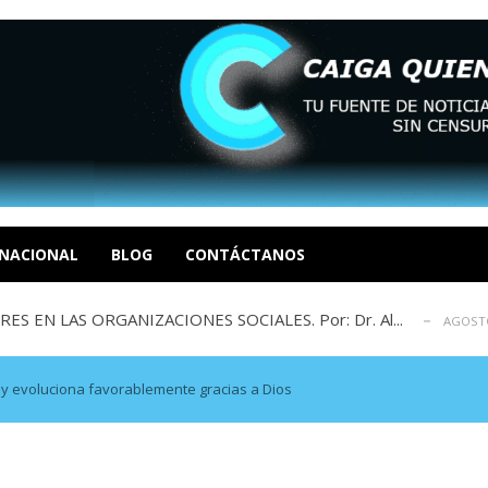
sbastador costo del colapso eléctrico en...
AGOSTO 7, 2026
idad? Por Dayana Cristina Duzoglou L.
AGOSTO 6, 2026
xcusas, apagones y promesas incumplidas...
NACIONAL
BLOG
CONTÁCTANOS
AGOSTO 6, 2026
 EN LAS ORGANIZACIONES SOCIALES. Por: Dr. Al...
AGOSTO
negociación en la política: distinc...
AGOSTO 7, 2026
sbastador costo del colapso eléctrico en...
AGOSTO 7, 2026
idad? Por Dayana Cristina Duzoglou L.
AGOSTO 6, 2026
y evoluciona favorablemente gracias a Dios
xcusas, apagones y promesas incumplidas...
AGOSTO 6, 2026
 EN LAS ORGANIZACIONES SOCIALES. Por: Dr. Al...
AGOSTO
negociación en la política: distinc...
AGOSTO 7, 2026