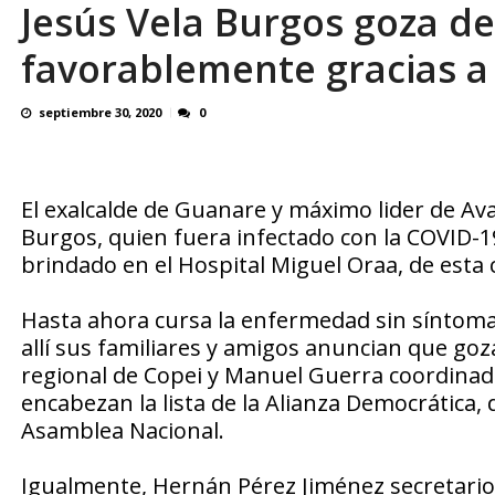
Jesús Vela Burgos goza d
En 8 meses «876 horas de apagones» El de
favorablemente gracias a
septiembre 30, 2020
0
El exalcalde de Guanare y máximo lider de Av
Burgos, quien fuera infectado con la COVID-1
brindado en el Hospital Miguel Oraa, de esta
Hasta ahora cursa la enfermedad sin síntomas
allí sus familiares y amigos anuncian que goz
regional de Copei y Manuel Guerra coordinad
encabezan la lista de la Alianza Democrática, 
Asamblea Nacional.
Igualmente, Hernán Pérez Jiménez secretario g