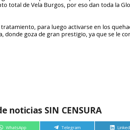
to total de Vela Burgos, por eso dan toda la Glo
 tratamiento, para luego activarse en los queha
 donde goza de gran prestigio, ya que se le co
de noticias SIN CENSURA
Compartir
Compartir
Compa
WhatsApp
Telegram
Linked