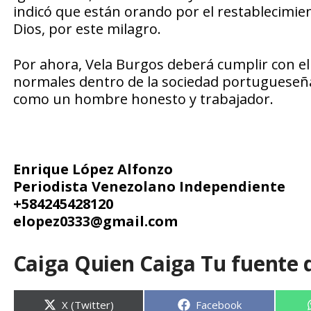
indicó que están orando por el restablecimien
Dios, por este milagro.
Por ahora, Vela Burgos deberá cumplir con el
normales dentro de la sociedad portugueseña,
como un hombre honesto y trabajador.
Enrique López Alfonzo
Periodista Venezolano Independiente
+584245428120
elopez0333@gmail.com
Caiga Quien Caiga Tu fuente 
Compartir
Compartir
X (Twitter)
Facebook