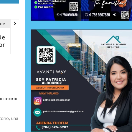
cle
de
or
vocatorio
orio, una