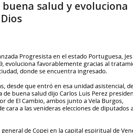
e buena salud y evoluciona
sbastador costo del colapso eléctrico en...
AGOSTO 7, 2026
 Dios
anzada Progresista en el estado Portuguesa, Jes
9, evoluciona favorablemente gracias al tratam
 ciudad, donde se encuentra ingresado.
, desde que entró en esa unidad asistencial, d
a de buena salud dijo Carlos Luis Perez preside
or de El Cambio, ambos junto a Vela Burgos,
de cara a las venideras elecciones de diputados a
eneral de Copei en la capital espiritual de Ven