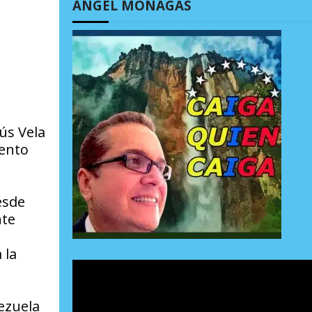
ÁNGEL MONAGAS
ús Vela
iento
esde
nte
 la
ezuela