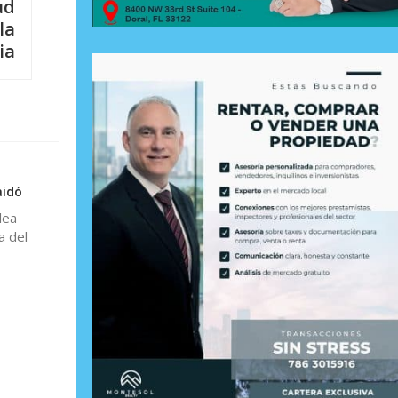
ud
la
ia
aidó
lea
a del