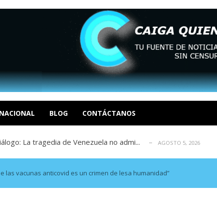
eo I por la libertad inmediata de l...
AGOSTO 5, 2026
ptiembre revisión de su solicitud de l...
AGOSTO 5, 2026
cidos, según ONG
NACIONAL
BLOG
CONTÁCTANOS
AGOSTO 5, 2026
a entrada masiva de inmigrantes a Ceut...
AGOSTO 5, 2026
álogo: La tragedia de Venezuela no admi...
AGOSTO 5, 2026
eo I por la libertad inmediata de l...
AGOSTO 5, 2026
ptiembre revisión de su solicitud de l...
AGOSTO 5, 2026
o de las vacunas anticovid es un crimen de lesa humanidad”
cidos, según ONG
AGOSTO 5, 2026
a entrada masiva de inmigrantes a Ceut...
AGOSTO 5, 2026
álogo: La tragedia de Venezuela no admi...
AGOSTO 5, 2026