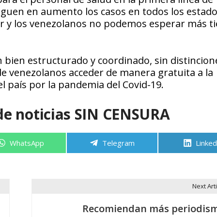
iguen en aumento los casos en todos los estado
lver y los venezolanos no podemos esperar más t
 bien estructurado y coordinado, sin distincion
s de venezolanos acceder de manera gratuita a la
el país por la pandemia del Covid-19.
de noticias SIN CENSURA
Compartir
Compartir
Compa
WhatsApp
Telegram
Linked
en
en
en
Next Arti
Recomiendan más periodis