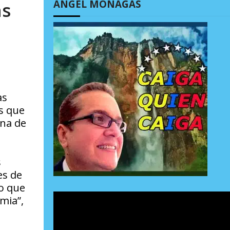
ÁNGEL MONAGAS
as
as
s que
ana de
s
es de
lo que
mia”,