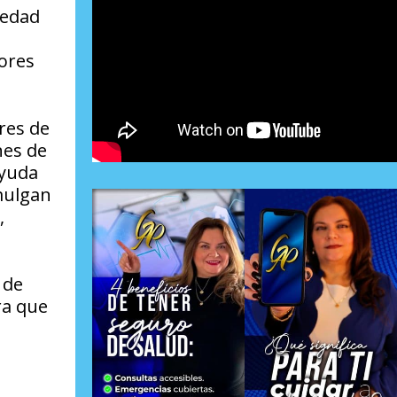
medad
lores
res de
nes de
ayuda
mulgan
,
 de
ra que