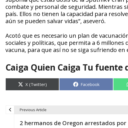
combate y personal de seguridad. Mientras s
país. Ellos no tienen la capacidad para reso
aún se pueden salvar vidas”, aseveró.
Acotó que es necesario un plan de vacunación
sociales y políticas, que permita a 6 millone
vacuna, para que así no se siga sufriendo en 
Caiga Quien Caiga Tu fuente 
Compartir
Compartir
X (Twitter)
Facebook
en
en
Previous Article
N
2 hermanos de Oregon arrestados por