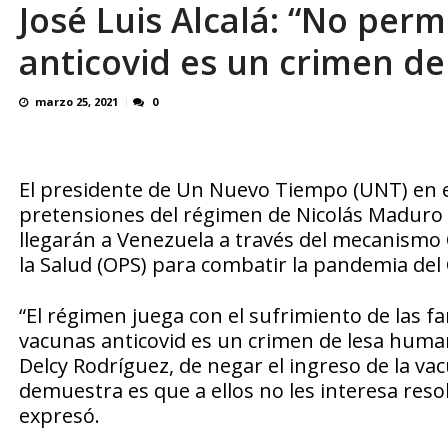
José Luis Alcalá: “No perm
Familiares realizaron nueva vigilia en El Rod
anticovid es un crimen d
marzo 25, 2021
0
El presidente de Un Nuevo Tiempo (UNT) en el 
pretensiones del régimen de Nicolás Maduro d
llegarán a Venezuela a través del mecanismo
la Salud (OPS) para combatir la pandemia del 
“El régimen juega con el sufrimiento de las fa
vacunas anticovid es un crimen de lesa human
Delcy Rodríguez, de negar el ingreso de la va
demuestra es que a ellos no les interesa resol
expresó.