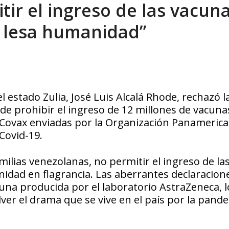
itir el ingreso de las vacun
eo I por la libertad inmediata de l...
AGOSTO 5, 2026
e lesa humanidad”
estado Zulia, José Luis Alcalá Rhode, rechazó l
e prohibir el ingreso de 12 millones de vacuna
 Covax enviadas por la Organización Panameric
Covid-19.
milias venezolanas, no permitir el ingreso de la
idad en flagrancia. Las aberrantes declaracion
cuna producida por el laboratorio AstraZeneca, 
ver el drama que se vive en el país por la pande