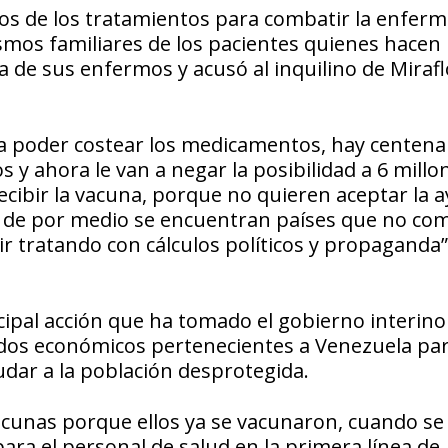
tos de los tratamientos para combatir la enfer
ismos familiares de los pacientes quienes hacen
ida de sus enfermos y acusó al inquilino de Miraf
ra poder costear los medicamentos, hay centena
y ahora le van a negar la posibilidad a 6 millo
ecibir la vacuna, porque no quieren aceptar la 
 de por medio se encuentran países que no co
r tratando con cálculos políticos y propaganda”
cipal acción que ha tomado el gobierno interino
ondos económicos pertenecientes a Venezuela pa
udar a la población desprotegida.
acunas porque ellos ya se vacunaron, cuando se
ara el personal de salud en la primera línea de