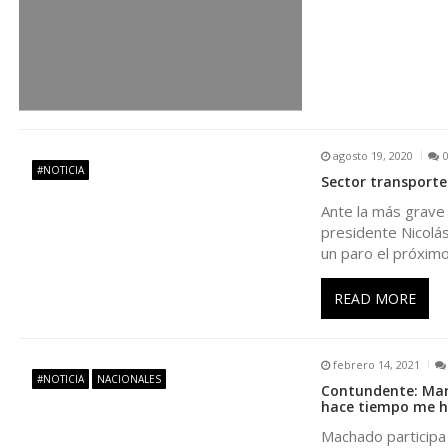
d
e
e
n
agosto 19, 2020
#NOTICIA
Sector transporte
t
Ante la más grave 
presidente Nicolás
r
un paro el próximo
READ MORE
a
d
febrero 14, 2021
#NOTICIA
NACIONALES
Contundente: Marí
a
hace tiempo me h
Machado participa 