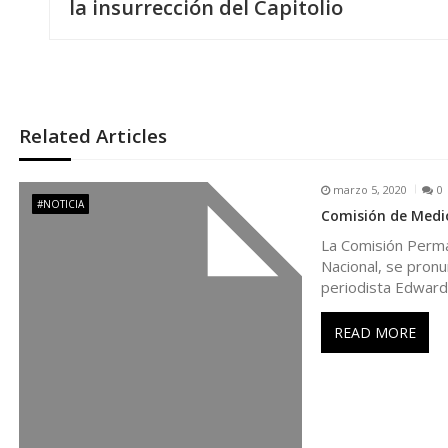
a
la insurrección del Capitolio
v
e
Related Articles
g
marzo 5, 2020
0
a
#NOTICIA
Comisión de Medio
La Comisión Perma
c
Nacional, se pronu
periodista Edward
i
READ MORE
ó
n