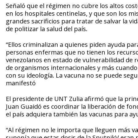
Señaló que el régimen no cubre los altos cos
en los hospitales centinelas, y que son los m
grandes sacrificios para tratar de salvar la v
de politizar la salud del país.
“Ellos criminalizan a quienes piden ayuda pa
personas enfermas que no tienen los recursos 
venezolanos en estado de vulnerabilidad de r
de organismos internacionales y más cuando
con su ideología. La vacuna no se puede segui
manifestó
El presidente de UNT Zulia afirmó que la prin
Juan Guaidó es coordinar la liberación de f
el país adquiera también las vacunas para ay
“Al régimen no le importa que lleguen más v
suponía que estas dosis de la SputnikV eran p