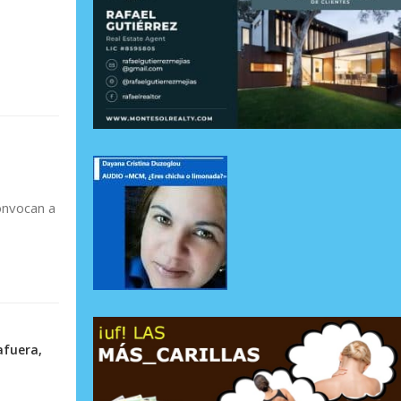
onvocan a
afuera,