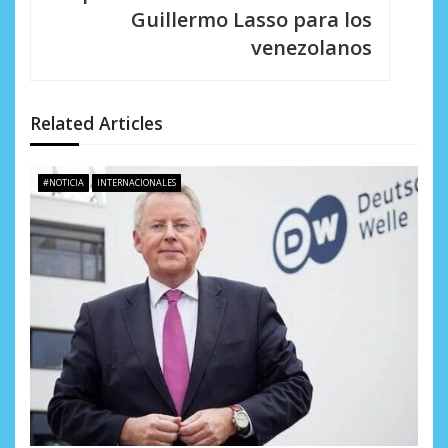
Guillermo Lasso para los
ó
venezolanos
n
d
Related Articles
e
e
#NOTICIA
INTERNACIONALES
n
t
r
a
d
a
s