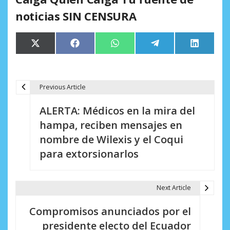
noticias SIN CENSURA
Compartir
Compartir
Compartir
Compartir
Comparti
X
Facebook
WhatsApp
Telegram
LinkedIn
en
en
en
en
en
(Twitter)
Previous Article
N
ALERTA: Médicos en la mira del
a
hampa, reciben mensajes en
v
nombre de Wilexis y el Coqui
e
para extorsionarlos
g
a
Next Article
c
Compromisos anunciados por el
i
presidente electo del Ecuador