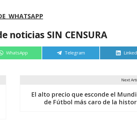
DE WHATSAPP
de noticias SIN CENSURA
Compartir
Compartir
Compa
WhatsApp
Telegram
Linked
en
en
en
Next Arti
El alto precio que esconde el Mundi
de Fútbol más caro de la histor