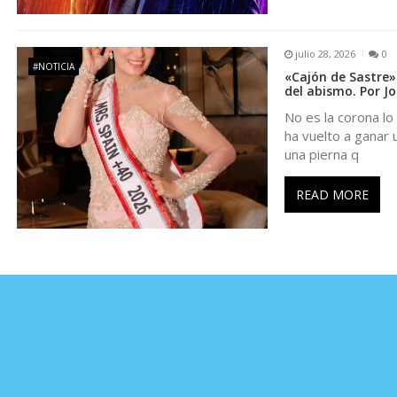
n
julio 28, 2026
0
t
#NOTICIA
«Cajón de Sastre» 
del abismo. Por Jos
r
No es la corona lo
ha vuelto a ganar u
una pierna q
a
READ MORE
d
a
s