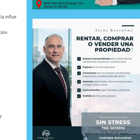
 influir
tión
r