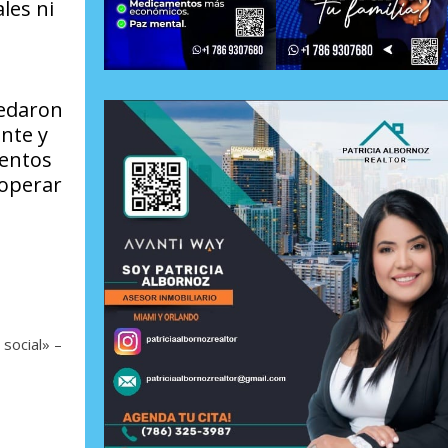
les ni
uedaron
ente y
mentos
 operar
 social» –