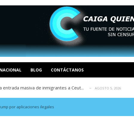
eo I por la libertad inmediata de l...
AGOSTO 5, 2026
ptiembre revisión de su solicitud de l...
AGOSTO 5, 2026
cidos, según ONG
NACIONAL
BLOG
CONTÁCTANOS
AGOSTO 5, 2026
a entrada masiva de inmigrantes a Ceut...
AGOSTO 5, 2026
álogo: La tragedia de Venezuela no admi...
AGOSTO 5, 2026
eo I por la libertad inmediata de l...
AGOSTO 5, 2026
ptiembre revisión de su solicitud de l...
AGOSTO 5, 2026
Trump por aplicaciones ilegales
cidos, según ONG
AGOSTO 5, 2026
a entrada masiva de inmigrantes a Ceut...
AGOSTO 5, 2026
álogo: La tragedia de Venezuela no admi...
AGOSTO 5, 2026