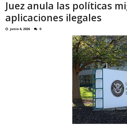
Juez anula las políticas 
Familiares realizaron nueva vigilia en El Rod
aplicaciones ilegales
junio 6, 2026
0