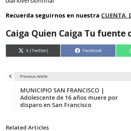
diarioversionfinal
Recuerda seguirnos en nuestra
CUENTA 
Caiga Quien Caiga Tu fuente 
Compartir
Compartir
X (Twitter)
Facebook
en
en
Previous Article
N
MUNICIPIO SAN FRANCISCO |
a
Adolescente de 16 años muere por
disparo en San Francisco
v
e
Related Articles