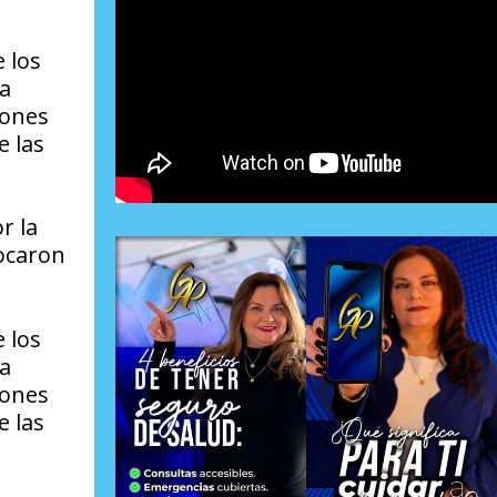
 los
na
iones
e las
r la
ocaron
 los
na
iones
e las