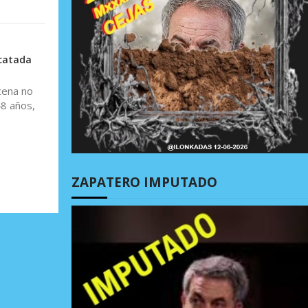
scatada
cena no
48 años,
ZAPATERO IMPUTADO