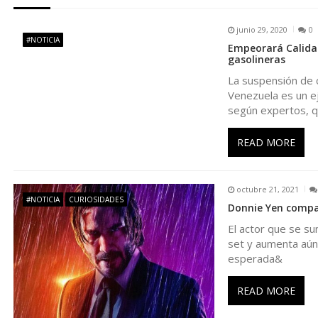
g
junio 29, 2020
0
#NOTICIA
Empeorará Calidad
a
gasolineras
La suspensión de 
c
Venezuela es un ej
según expertos, 
i
READ MORE
ó
octubre 21, 2021
n
#NOTICIA
CURIOSIDADES
Donnie Yen compar
El actor que se su
d
set y aumenta aún 
esperada&
e
READ MORE
e