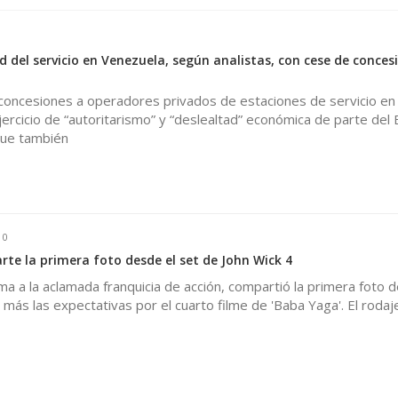
 del servicio en Venezuela, según analistas, con cese de conces
concesiones a operadores privados de estaciones de servicio en
ercicio de “autoritarismo” y “deslealtad” económica de parte del 
que también
0
te la primera foto desde el set de John Wick 4
ma a la aclamada franquicia de acción, compartió la primera foto 
más las expectativas por el cuarto filme de 'Baba Yaga'. El rodaje