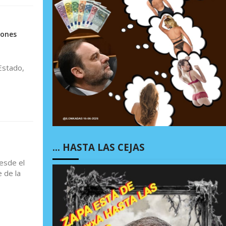
iones
Estado,
… HASTA LAS CEJAS
desde el
 de la