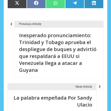
Compartir
Compartir
Compartir
Compartir
Comparti
X
Facebook
WhatsApp
Telegram
LinkedIn
en
en
en
en
en
(Twitter)
Previous Article
N
Inesperado pronunciamiento:
a
Trinidad y Tobago aprueba el
v
despliegue de buques y advirtió
e
que respaldará a EEUU si
Venezuela llega a atacar a
g
Guyana
a
c
Next Article
i
La palabra empeñada Por Sandy
ó
Ulacio
n