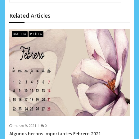
d
Related Articles
e
e
#NOTICIA
POLÍTICA
n
t
r
a
d
a
s
marzo 9, 2021
0
Algunos hechos importantes Febrero 2021