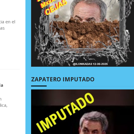
ia en el
las
ZAPATERO IMPUTADO
la
n
ica,