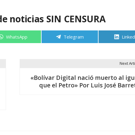
de noticias SIN CENSURA
Compartir
Compartir
Compa
WhatsApp
Telegram
Linked
en
en
en
Next Arti
«Bolívar Digital nació muerto al igu
que el Petro» Por Luis José Barre