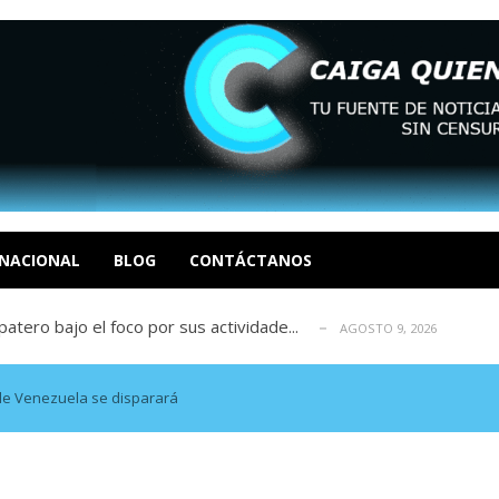
ca en Venezuela tras finalizar su mis...
AGOSTO 9, 2026
dar fondos para afectados por los terr...
AGOSTO 9, 2026
ia deja un policía muerto
NACIONAL
BLOG
CONTÁCTANOS
AGOSTO 9, 2026
atero bajo el foco por sus actividade...
AGOSTO 9, 2026
ció las secuelas que deja la prisión ...
AGOSTO 9, 2026
ca en Venezuela tras finalizar su mis...
AGOSTO 9, 2026
dar fondos para afectados por los terr...
AGOSTO 9, 2026
de Venezuela se disparará
ia deja un policía muerto
AGOSTO 9, 2026
atero bajo el foco por sus actividade...
AGOSTO 9, 2026
ció las secuelas que deja la prisión ...
AGOSTO 9, 2026