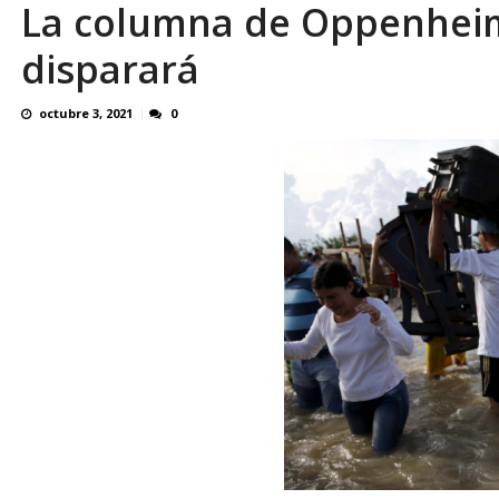
La columna de Oppenheim
Reino Unido dejará millonaria donación médi
disparará
octubre 3, 2021
0