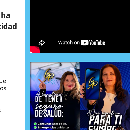
 ha
tidad
que
los
s