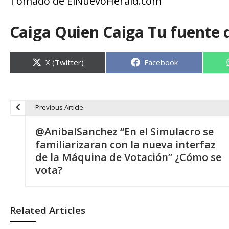
Tomado de ElNuevoHerald.com
Caiga Quien Caiga Tu fuente 
Compartir
Compartir
X (Twitter)
Facebook
en
en
Previous Article
N
@AnibalSanchez “En el Simulacro se
a
familiarizaran con la nueva interfaz
de la Máquina de Votación” ¿Cómo se
v
vota?
e
Related Articles
g