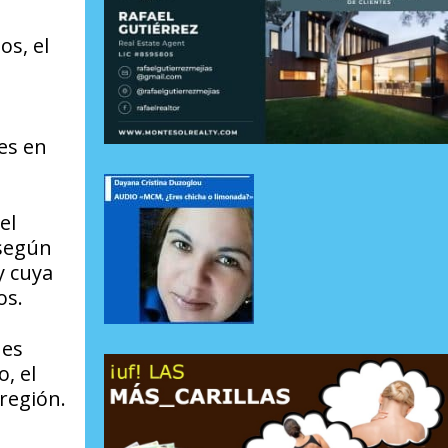
os, el
es en
el
 según
y cuya
os.
nes
, el
región.