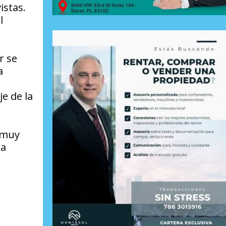
istas.
l
r se
a
e de la
 muy
ra