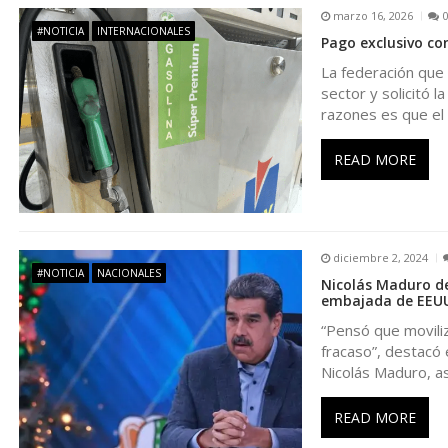
marzo 16, 2026
a
#NOTICIA
INTERNACIONALES
Pago exclusivo co
La federación que 
c
sector y solicitó 
razones es que el
i
READ MORE
ó
n
diciembre 2, 2024
d
#NOTICIA
NACIONALES
Nicolás Maduro de
embajada de EEU
e
“Pensó que moviliz
fracaso”, destacó 
Nicolás Maduro, a
e
READ MORE
n