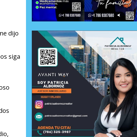
me dijo
os siga
roso
 dos
io,