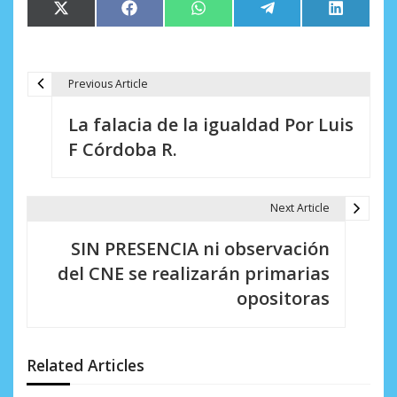
Compartir
Compartir
Compartir
Compartir
Comparti
X
Facebook
WhatsApp
Telegram
LinkedIn
en
en
en
en
en
(Twitter)
Previous Article
N
La falacia de la igualdad Por Luis
a
F Córdoba R.
v
e
Next Article
g
SIN PRESENCIA ni observación
a
del CNE se realizarán primarias
c
opositoras
i
ó
Related Articles
n