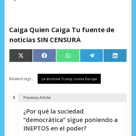
Caiga Quien Caiga Tu fuente de
noticias SIN CENSURA
Compartir
Compartir
Compartir
Compartir
Comparti
X
Facebook
WhatsApp
Telegram
LinkedIn
en
en
en
en
en
(Twitter)
Related tags :
La doctrina Trump contra Europa
Previous Article
N
¿Por qué la sociedad
a
“democrática” sigue poniendo a
v
INEPTOS en el poder?
e