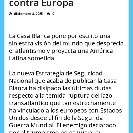
contra Europa
España...
AGOSTO 10, 2026
diciembre 8, 2025
0
La Casa Blanca pone por escrito una
siniestra visión del mundo que desprecia
el atlantismo y proyecta una América
Latina sometida
La nueva Estrategia de Seguridad
Nacional que acaba de publicar la Casa
Blanca ha disipado las últimas dudas
respecto a la temida ruptura del lazo
transatlántico que tan estrechamente
ha vinculado a los europeos con Estados
Unidos desde el fin de la Segunda
Guerra Mundial. El enemigo declarado
por el trumpismo no es Rusia, ni