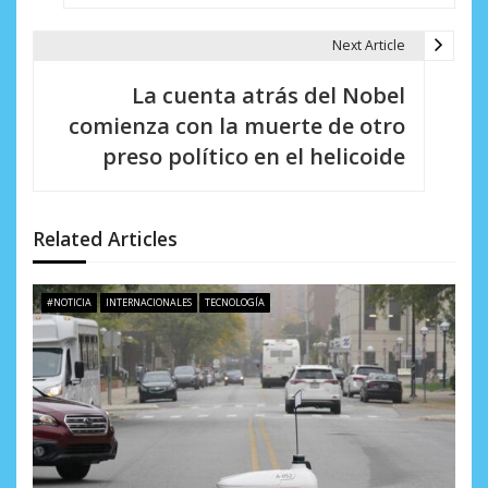
g
Next Article
a
La cuenta atrás del Nobel
c
comienza con la muerte de otro
i
preso político en el helicoide
ó
n
Related Articles
d
e
#NOTICIA
INTERNACIONALES
TECNOLOGÍA
e
n
t
r