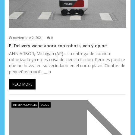
a
d
a
s
noviembre 2, 2021
0
El Delivery viene ahora con robots, vea y opine
ANN ARBOR, Michigan (AP) - La entrega de comida
robotizada ya no es cosa de ciencia ficción. Pero es posible
que no lo vea en su vecindario en el corto plazo. Cientos de
pequeños robots __ a
READ MORE
INTERNACIONALES
SALUD