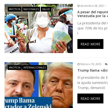
diciembre 28, 2021
a
#NOTICIA
NACIONALES
SALUD
A pesar del repun
Venezuela por la 
c
La presidenta del 
que 70% de los pro
i
l
ó
READ MORE
n
febrero 19, 2025
d
#NOTICIA
INTERNACIONALES
Trump llama «dict
El presidente de 
e
la ayuda suministr
Trump, denunció
e
READ MORE
n