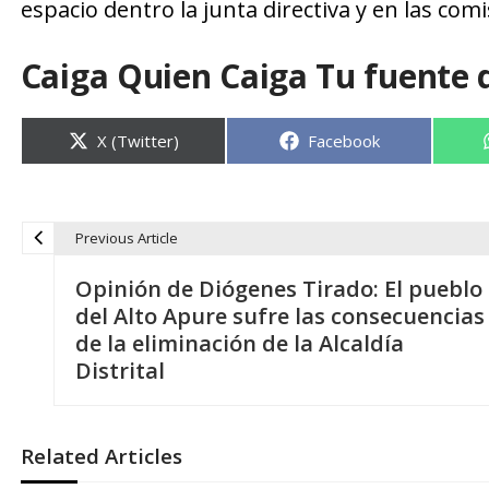
espacio dentro la junta directiva y en las com
Caiga Quien Caiga Tu fuente 
Compartir
Compartir
X (Twitter)
Facebook
en
en
Previous Article
N
Opinión de Diógenes Tirado: El pueblo
a
del Alto Apure sufre las consecuencias
de la eliminación de la Alcaldía
v
Distrital
e
Related Articles
g