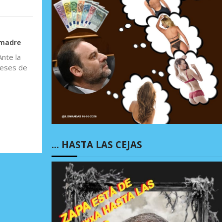
 madre
nte la
meses de
… HASTA LAS CEJAS