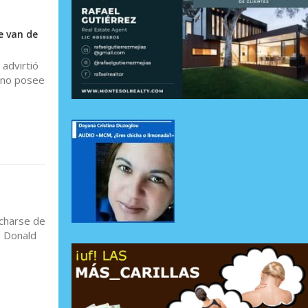
e van de
 advirtió
e no posee
echarse de
, Donald