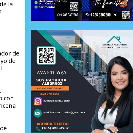
de la
a
ador de
oyo de
i
t
o con
incena
 de