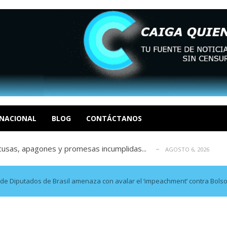
 en un mercado impulsado por el auge de...
AGOSTO 6, 2026
o en La Guaira que hasta ahora no había ...
AGOSTO 6, 2026
celerar las elecciones libres en Vene...
NACIONAL
BLOG
CONTÁCTANOS
AGOSTO 6, 2026
xcusas, apagones y promesas incumplidas...
AGOSTO 6, 2026
tica de derechos humanos en el Minister...
AGOSTO 6, 2026
 en un mercado impulsado por el auge de...
AGOSTO 6, 2026
o en La Guaira que hasta ahora no había ...
AGOSTO 6, 2026
a de Diputados de Brasil amenaza con avalar el ‘impeachment’ contra Bols
celerar las elecciones libres en Vene...
AGOSTO 6, 2026
xcusas, apagones y promesas incumplidas...
AGOSTO 6, 2026
tica de derechos humanos en el Minister...
AGOSTO 6, 2026