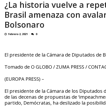
¿La historia vuelve a rep
Binance despliega su tarjeta en Venezuela
Brasil amenaza con avala
Bolsonaro
febrero 2, 2021
0
El presidente de la Cámara de Diputados de Br
Tomado de O GLOBO / ZUMA PRESS / CONT
(EUROPA PRESS) –
El presidente de la Cámara de los Diputados
de las decenas de propuestas de ‘impeachment
partido, Demócratas, ha deslizado la posibilid