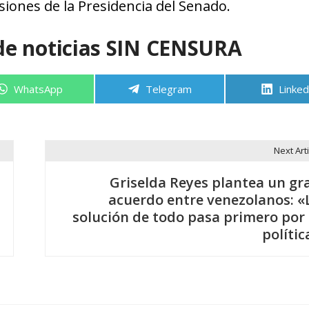
isiones de la Presidencia del Senado.
de noticias SIN CENSURA
Compartir
Compartir
Compa
WhatsApp
Telegram
Linked
en
en
en
Next Arti
Griselda Reyes plantea un gr
acuerdo entre venezolanos: «
solución de todo pasa primero por 
polític