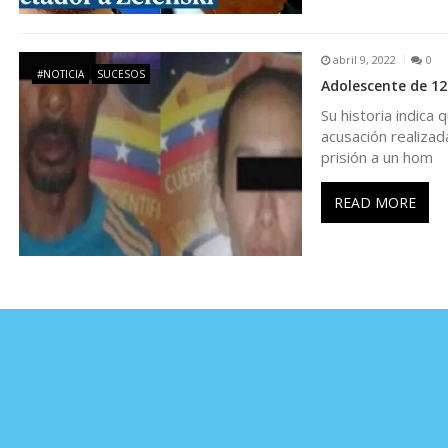
t
abril 9, 2022
0
#NOTICIA
SUCESOS
r
Adolescente de 12
Su historia indica
a
acusación realizad
prisión a un hom
d
READ MORE
a
s