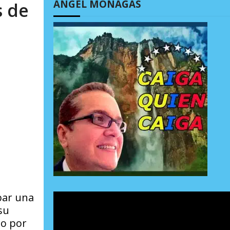
ÁNGEL MONAGAS
s de
bar una
su
ño por