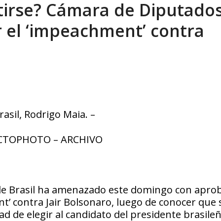
etirse? Cámara de Diputado
 en un mercado impulsado por el auge de...
AGOSTO 6, 2026
r el ‘impeachment’ contra
asil, Rodrigo Maia. –
ACTOPHOTO – ARCHIVO
 de Brasil ha amenazado este domingo con apro
’ contra Jair Bolsonaro, luego de conocer que 
ad de elegir al candidato del presidente brasile