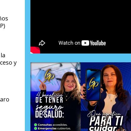
ños
P)
la
ceso y
naro