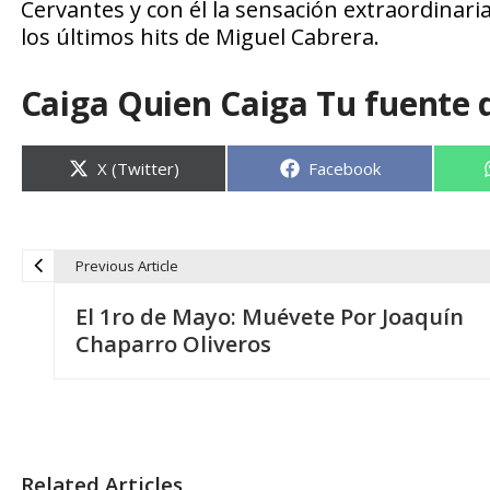
Cervantes y con él la sensación extraordinaria
los últimos hits de Miguel Cabrera.
Caiga Quien Caiga Tu fuente 
Compartir
Compartir
X (Twitter)
Facebook
en
en
Previous Article
N
El 1ro de Mayo: Muévete Por Joaquín
a
Chaparro Oliveros
v
e
Related Articles