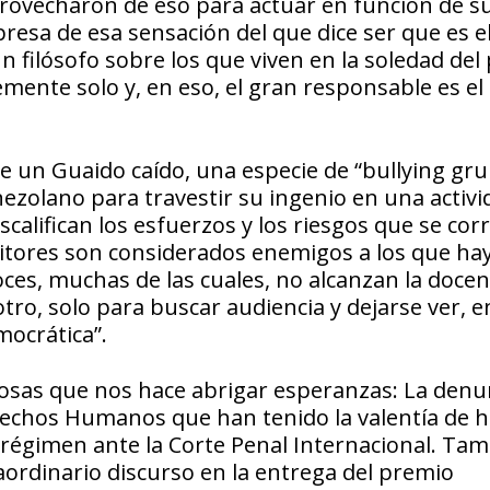
provecharon de eso para actuar en función de s
resa de esa sensación del que dice ser que es e
 filósofo sobre los que viven en la soledad del
mente solo y, en eso, el gran responsable es el
 un Guaido caído, una especie de “bullying grup
nezolano para travestir su ingenio en una activi
califican los esfuerzos y los riesgos que se cor
itores son considerados enemigos a los que ha
oces, muchas de las cuales, no alcanzan la doce
tro, solo para buscar audiencia y dejarse ver, e
mocrática”.
cosas que nos hace abrigar esperanzas: La denu
Derechos Humanos que han tenido la valentía de 
 régimen ante la Corte Penal Internacional. Ta
aordinario discurso en la entrega del premio