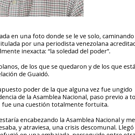
ada en una foto donde se le ve solo, caminando
 titulada por una periodista venezolana acredita
mente inexacta: “la soledad del poder”.
anos, de los que se quedaron y de los que est
lación de Guaidó.
upuesto poder de la que alguna vez fue ungido
idencia de la Asamblea Nacional, paso previo a t
, fue una cuestión totalmente fortuita.
estaría encabezando la Asamblea Nacional y m
saba, y atraviesa, una crisis descomunal. Llegó a
refugió en una embajada, perseguido entre otr