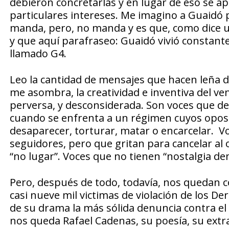
debieron concretarlas y en lugar de eso se a
particulares intereses. Me imagino a Guaidó p
manda, pero, no manda y es que, como dice un
y que aquí parafraseo: Guaidó vivió constante
llamado G4.
Leo la cantidad de mensajes que hacen leña de
me asombra, la creatividad e inventiva del ve
perversa, y desconsiderada. Son voces que des
cuando se enfrenta a un régimen cuyos opos
desaparecer, torturar, matar o encarcelar. V
seguidores, pero que gritan para cancelar al o
“no lugar”. Voces que no tienen “nostalgia de
Pero, después de todo, todavía, nos quedan 
casi nueve mil victimas de violación de los 
de su drama la más sólida denuncia contra el
nos queda Rafael Cadenas, su poesía, su extr