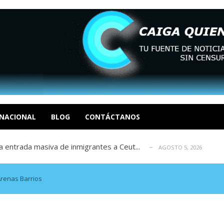
eo I por la libertad inmediata de l...
AGOSTO 5, 2026
ptiembre revisión de su solicitud de l...
AGOSTO 5, 2026
cidos, según ONG
NACIONAL
BLOG
CONTÁCTANOS
AGOSTO 5, 2026
a entrada masiva de inmigrantes a Ceut...
AGOSTO 5, 2026
álogo: La tragedia de Venezuela no admi...
AGOSTO 5, 2026
eo I por la libertad inmediata de l...
AGOSTO 5, 2026
ptiembre revisión de su solicitud de l...
AGOSTO 5, 2026
Arenas Barrios
cidos, según ONG
AGOSTO 5, 2026
a entrada masiva de inmigrantes a Ceut...
AGOSTO 5, 2026
álogo: La tragedia de Venezuela no admi...
AGOSTO 5, 2026