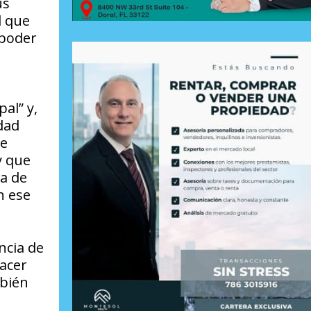
us
l que
 poder
al” y,
dad
re
y que
na de
n ese
ncia de
hacer
mbién