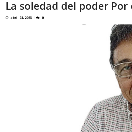
La soledad del poder Por 
Familiares realizaron nueva vigilia en El Rod
abril 28, 2023
0