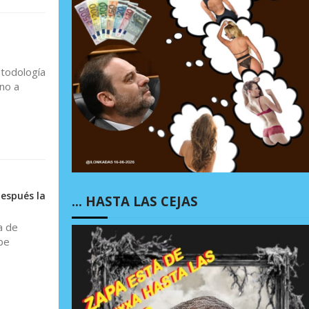
etodología
no a
espués la
… HASTA LAS CEJAS
a de
ibe