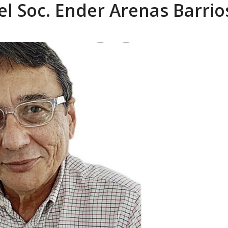
el Soc. Ender Arenas Barrio
eo I por la libertad inmediata de l...
AGOSTO 5, 2026