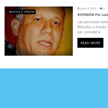
n
junio 9, 2024
0
#NOTICIA
OPINIÓN
t
#OPINION Por Luis
Las personas tiene
r
filósofos a través
ser considera
a
READ MORE
d
a
s