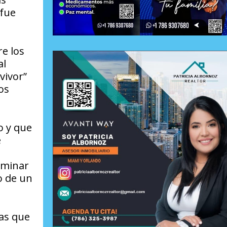
 fue
re los
al
vivor”
os
o y que
e
aminar
o de un
nas que