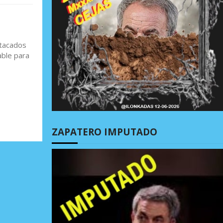
stacados
able para
ZAPATERO IMPUTADO