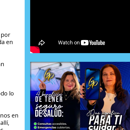
 por
da en
án
odo lo
enos en
llí,
as