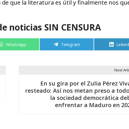
 de que la literatura es útil y finalmente nos q
de noticias SIN CENSURA
Compartir
Compartir
Compa
WhatsApp
Telegram
Linked
en
en
en
Next Arti
En su gira por el Zulia Pérez Viv
resteado: Así nos metan preso a todo
la sociedad democrática de
enfrentar a Maduro en 20