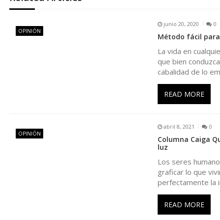
g
junio 20, 2020
0
a
OPINIÓN
Método fácil para
La vida en cualqu
c
que bien conduzca 
cabalidad de lo e
i
READ MORE
ó
n
abril 8, 2021
0
OPINIÓN
Columna Caiga Qu
luz
d
Los seres humano
graficar lo que viv
e
perfectamente la 
e
READ MORE