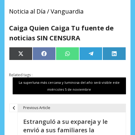
Noticia al Día / Vanguardia
Caiga Quien Caiga Tu fuente de
noticias SIN CENSURA
Compartir
Compartir
Compartir
Compartir
Comparti
X
Facebook
WhatsApp
Telegram
LinkedIn
en
en
en
en
en
(Twitter)
Related tags :
La superluna más cercana y luminosa del año será visible este
miércoles 5 de noviembre
Previous Article
N
Estranguló a su expareja y le
a
envió a sus familiares la
v