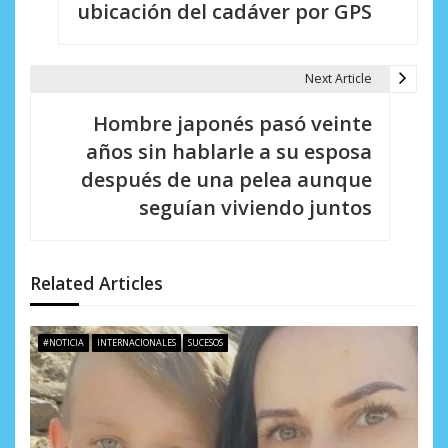
ubicación del cadáver por GPS
e
g
Next Article
a
Hombre japonés pasó veinte
c
años sin hablarle a su esposa
i
después de una pelea aunque
seguían viviendo juntos
ó
n
d
Related Articles
e
#NOTICIA
INTERNACIONALES
SUCESOS
e
n
t