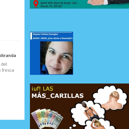
 Miranda
 del
 fresca