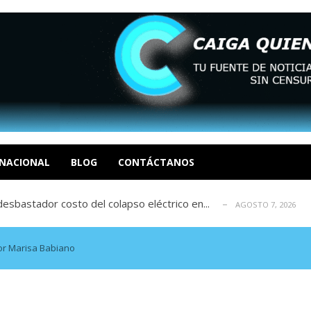
xcusas, apagones y promesas incumplidas...
AGOSTO 6, 2026
tica de derechos humanos en el Minister...
AGOSTO 6, 2026
 en un mercado impulsado por el auge de...
NACIONAL
BLOG
CONTÁCTANOS
AGOSTO 6, 2026
sbastador costo del colapso eléctrico en...
AGOSTO 7, 2026
idad? Por Dayana Cristina Duzoglou L.
AGOSTO 6, 2026
xcusas, apagones y promesas incumplidas...
AGOSTO 6, 2026
tica de derechos humanos en el Minister...
AGOSTO 6, 2026
or Marisa Babiano
 en un mercado impulsado por el auge de...
AGOSTO 6, 2026
sbastador costo del colapso eléctrico en...
AGOSTO 7, 2026
idad? Por Dayana Cristina Duzoglou L.
AGOSTO 6, 2026