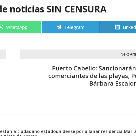
de noticias SIN CENSURA
Compartir
Compartir
Compa
WhatsApp
Telegram
Linked
en
en
en
Next Arti
Puerto Cabello: Sancionarán
comerciantes de las playas, P
Bárbara Escalo
stan a ciudadano estadounidense por allanar residencia Mar-