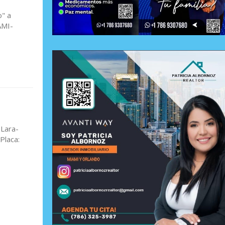
o" a
AMI-
 Lara-
Placa: