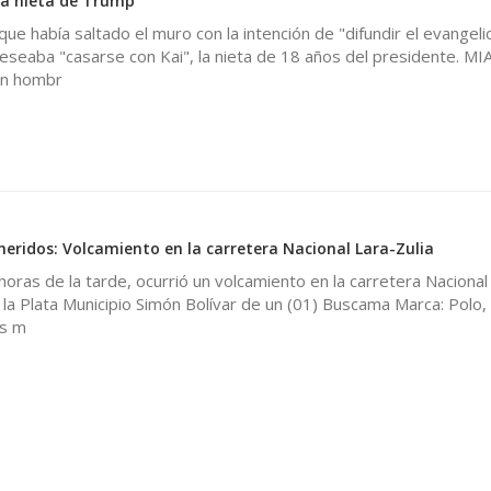
la nieta de Trump
ue había saltado el muro con la intención de "difundir el evangeli
seaba "casarse con Kai", la nieta de 18 años del presidente. MI
n hombr
 heridos: Volcamiento en la carretera Nacional Lara-Zulia
oras de la tarde, ocurrió un volcamiento en la carretera Nacional
 la Plata Municipio Simón Bolívar de un (01) Buscama Marca: Polo, 
as m