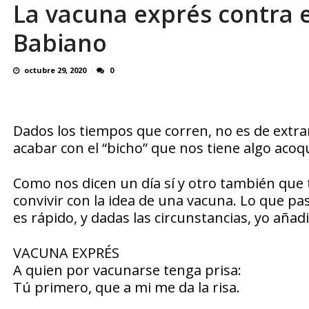
La vacuna exprés contra e
El último que apague la luz: 17 años de e
Babiano
octubre 29, 2020
0
Dados los tiempos que corren, no es de extra
acabar con el “bicho” que nos tiene algo aco
Como nos dicen un día sí y otro también que 
convivir con la idea de una vacuna. Lo que p
es rápido, y dadas las circunstancias, yo añad
VACUNA EXPRÉS
A quien por vacunarse tenga prisa:
Tú primero, que a mi me da la risa.