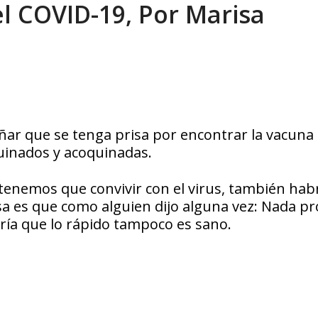
l COVID-19, Por Marisa
xcusas, apagones y promesas incumplidas...
AGOSTO 6, 2026
ñar que se tenga prisa por encontrar la vacuna
quinados y acoquinadas.
tenemos que convivir con el virus, también hab
asa es que como alguien dijo alguna vez: Nada p
iría que lo rápido tampoco es sano.