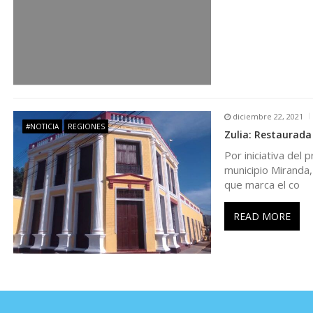
t
r
a
d
diciembre 22, 2021
#NOTICIA
REGIONES
Zulia: Restaurada
a
Por iniciativa del 
municipio Miranda,
s
que marca el co
READ MORE