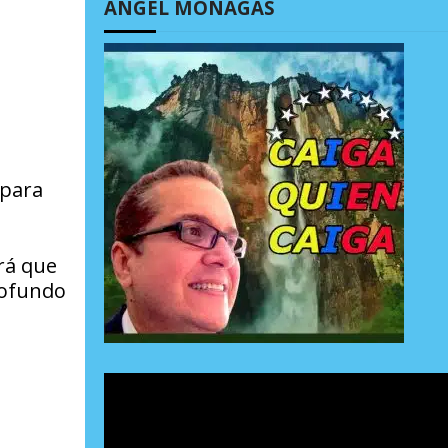
ÁNGEL MONAGAS
 para
rá que
rofundo