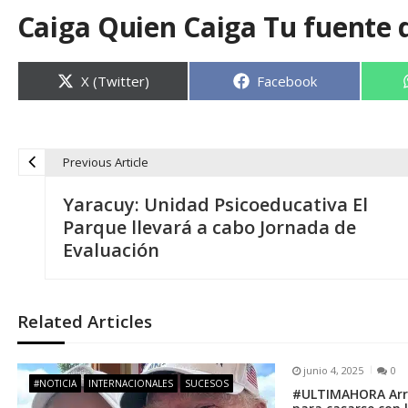
Caiga Quien Caiga Tu fuente 
Compartir
Compartir
X (Twitter)
Facebook
en
en
Previous Article
N
Yaracuy: Unidad Psicoeducativa El
a
Parque llevará a cabo Jornada de
Evaluación
v
e
Related Articles
g
junio 4, 2025
0
#NOTICIA
INTERNACIONALES
SUCESOS
#ULTIMAHORA Arre