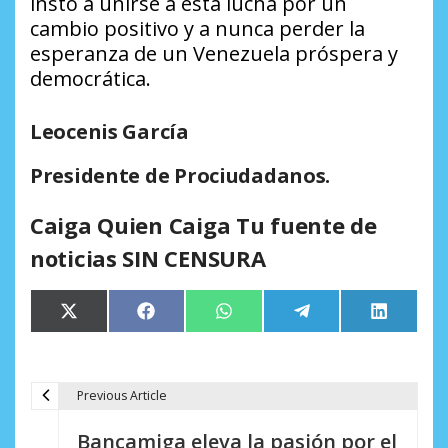
insto a unirse a esta lucha por un
cambio positivo y a nunca perder la
esperanza de un Venezuela próspera y
democrática.
Leocenis García
Presidente de Prociudadanos.
Caiga Quien Caiga Tu fuente de
noticias SIN CENSURA
Compartir
Compartir
Compartir
Compartir
Comparti
X
Facebook
WhatsApp
Telegram
LinkedIn
en
en
en
en
en
(Twitter)
Previous Article
N
Bancamiga eleva la pasión por el