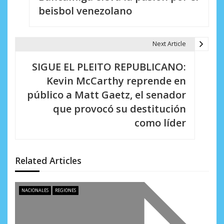
a
beisbol venezolano
v
e
Next Article
g
SIGUE EL PLEITO REPUBLICANO:
a
Kevin McCarthy reprende en
c
público a Matt Gaetz, el senador
i
que provocó su destitución
como líder
ó
n
d
Related Articles
e
NACIONALES
REGIONES
e
n