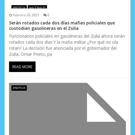
e
#NOTICIA
NACIONALES
e
febrero 26, 2021
0
n
Serán rotados cada dos días mafias policiales que
custodian gasolineras en el Zulia
t
Funcionarios policiales en gasolineras del Zulia ahora serán
rotados cada dos días.Y la mafia militar ¿Por qué no ola
r
rotan? La decisión fue anunciada por el gobernador del
a
Zulia, Omar Prieto, pa
d
READ MORE
a
s
#NOTICIA