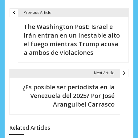
Previous Article
N
The Washington Post: Israel e
a
Irán entran en un inestable alto
v
el fuego mientras Trump acusa
e
a ambos de violaciones
g
a
Next Article
c
¿Es posible ser periodista en la
i
Venezuela del 2025? Por José
Aranguibel Carrasco
ó
n
d
Related Articles