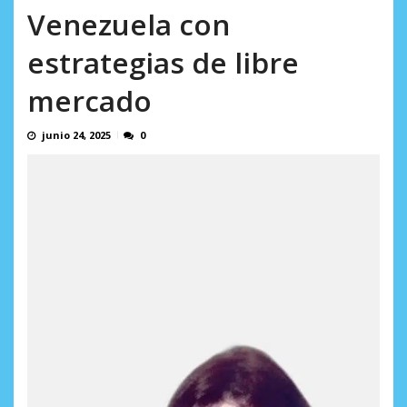
Minister...
Venezuela con
AGOSTO 6, 2026
estrategias de libre
mercado
junio 24, 2025
0