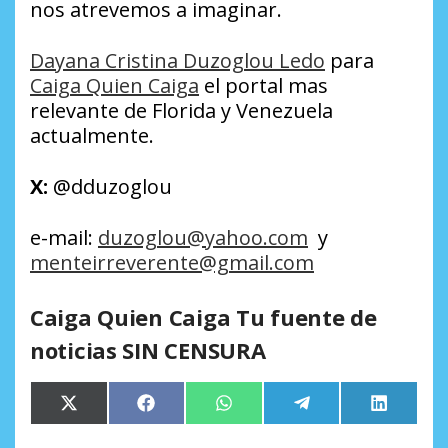
nos atrevemos a imaginar.
Dayana Cristina Duzoglou Ledo
para
Caiga Quien Caiga
el portal mas
relevante de Florida y Venezuela
actualmente.
X:
@dduzoglou
e-mail:
duzoglou
@yahoo.com
y
menteirreverente@gmail.com
Caiga Quien Caiga Tu fuente de
noticias SIN CENSURA
Compartir
Compartir
Compartir
Compartir
Comparti
X
Facebook
WhatsApp
Telegram
LinkedIn
en
en
en
en
en
(Twitter)