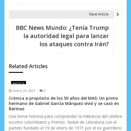
e
Next Article
g
BBC News Mundo: ¿Tenía Trump
a
la autoridad legal para lanzar
c
los ataques contra Irán?
i
ó
Related Articles
n
d
#NOTICIA
enero 22, 2021
0
e
Crónica a propósito de los 50 años del MAS: Un primo
e
hermano de Gabriel García Márquez vivió y se casó en
Barinas
n
Una breve historia para comprender la militancia del célebre
escritor colombiano y Premio Nobel de Literatura con el
t
partido fundado el 19 de enero de 1971 por el ex guerrillero