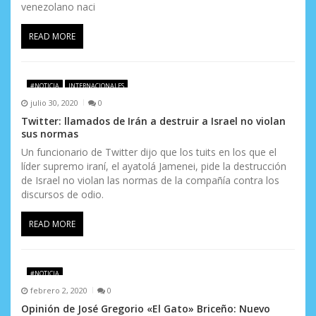
venezolano naci
r
a
READ MORE
d
a
#NOTICIA
INTERNACIONALES
julio 30, 2020
0
s
Twitter: llamados de Irán a destruir a Israel no violan
sus normas
Un funcionario de Twitter dijo que los tuits en los que el
líder supremo iraní, el ayatolá Jamenei, pide la destrucción
de Israel no violan las normas de la compañía contra los
discursos de odio.
READ MORE
#NOTICIA
febrero 2, 2020
0
Opinión de José Gregorio «El Gato» Briceño: Nuevo