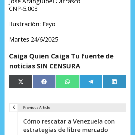
José Aranguibel Carrasco
CNP-5.003
Ilustración: Feyo
Martes 24/6/2025
Caiga Quien Caiga Tu fuente de
noticias SIN CENSURA
Compartir
Compartir
Compartir
Compartir
Comparti
X
Facebook
WhatsApp
Telegram
LinkedIn
en
en
en
en
en
(Twitter)
Previous Article
N
Cómo rescatar a Venezuela con
a
estrategias de libre mercado
v