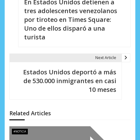
En Estados Unidos detienen a
a
tres adolescentes venezolanos
v
por tiroteo en Times Square:
e
Uno de ellos disparó a una
turista
g
a
Next Article
c
i
Estados Unidos deportó a más
de 530.000 inmigrantes en casi
ó
10 meses
n
d
Related Articles
e
e
#NOTICIA
n