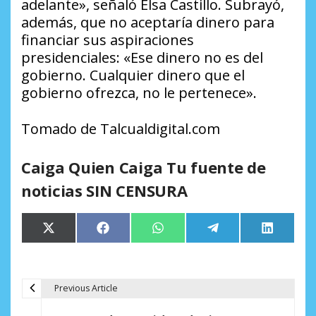
adelante», señaló Elsa Castillo. Subrayó,
además, que no aceptaría dinero para
financiar sus aspiraciones
presidenciales: «Ese dinero no es del
gobierno. Cualquier dinero que el
gobierno ofrezca, no le pertenece».
Tomado de Talcualdigital.com
Caiga Quien Caiga Tu fuente de
noticias SIN CENSURA
Compartir
Compartir
Compartir
Compartir
Comparti
X
Facebook
WhatsApp
Telegram
LinkedIn
en
en
en
en
en
(Twitter)
Previous Article
N