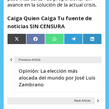
avance en la solución de la actual crisis.
Caiga Quien Caiga Tu fuente de
noticias SIN CENSURA
Compartir
Compartir
Compartir
Compartir
Comparti
X
Facebook
WhatsApp
Telegram
LinkedIn
en
en
en
en
en
(Twitter)
Previous Article
N
Opinión: La elección más
a
alocada del mundo por José Luis
v
Zambrano
e
g
Next Article
a