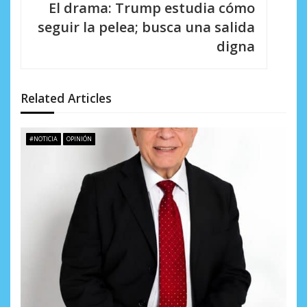
El drama: Trump estudia cómo
c
seguir la pelea; busca una salida
i
digna
ó
n
Related Articles
d
e
#NOTICIA
OPINIÓN
e
n
t
r
a
d