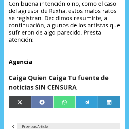
Con buena intención o no, como el caso
del agresor de Rexha, estos malos ratos
se registran. Decidimos resumirte, a
continuación, algunos de los artistas que
sufrieron de algo parecido. Presta
atención:
Agencia
Caiga Quien Caiga Tu fuente de
noticias SIN CENSURA
Compartir
Compartir
Compartir
Compartir
Comparti
X
Facebook
WhatsApp
Telegram
LinkedIn
en
en
en
en
en
(Twitter)
Previous Article