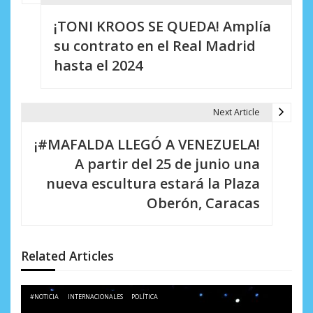
N
¡TONI KROOS SE QUEDA! Amplía
a
su contrato en el Real Madrid
v
hasta el 2024
e
g
Next Article
a
¡#MAFALDA LLEGÓ A VENEZUELA!
c
A partir del 25 de junio una
i
nueva escultura estará la Plaza
Oberón, Caracas
ó
n
d
Related Articles
e
#NOTICIA
INTERNACIONALES
POLÍTICA
e