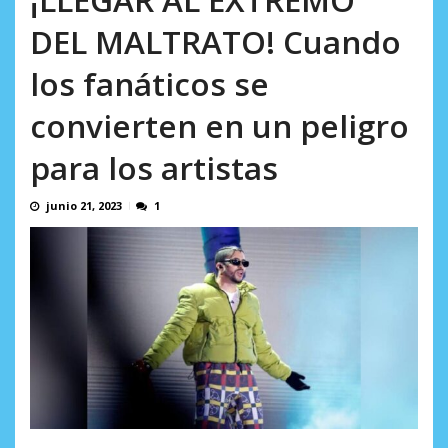
incumplidas...
AGOSTO 6, 2026
DEL MALTRATO! Cuando
los fanáticos se
convierten en un peligro
para los artistas
junio 21, 2023
1