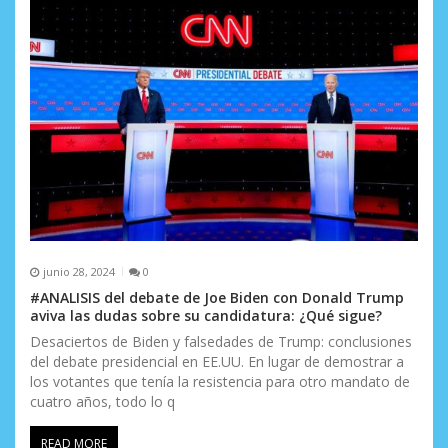
n
t
r
a
d
a
s
junio 28, 2024
0
#ANALISIS del debate de Joe Biden con Donald Trump
aviva las dudas sobre su candidatura: ¿Qué sigue?
Desaciertos de Biden y falsedades de Trump: conclusiones
del debate presidencial en EE.UU. En lugar de demostrar a
los votantes que tenía la resistencia para otro mandato de
cuatro años, todo lo q
READ MORE