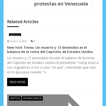
i
protestas en Venezuela
ó
n
Related Articles
d
e
#NOTICIA
enero 6, 2021
0
e
New York Times: Un muerto y 13 detenidos es el
balance de la toma del Capitolio de Estados Unidos
n
Un muerto y 13 arrestados ha sido el balance de la toma
t
del Capitolio de Estados Unidos.El presidente Trump instó a
sus seguidores a irse a casa "en paz", reiterando que esto
r
es lo que pasa cuando "u
a
READ MORE
d
a
#NOTICIA
INTERNACIONALES
s