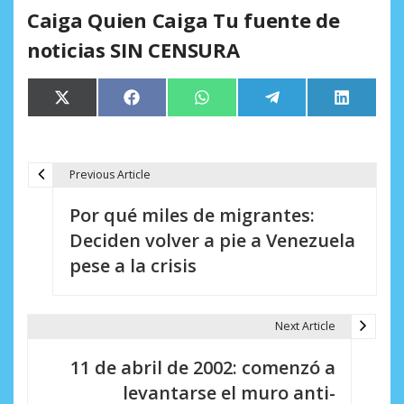
Caiga Quien Caiga Tu fuente de
noticias SIN CENSURA
Compartir
Compartir
Compartir
Compartir
Comparti
X
Facebook
WhatsApp
Telegram
LinkedIn
en
en
en
en
en
(Twitter)
Previous Article
N
Por qué miles de migrantes:
a
Deciden volver a pie a Venezuela
v
pese a la crisis
e
g
Next Article
a
11 de abril de 2002: comenzó a
c
levantarse el muro anti-