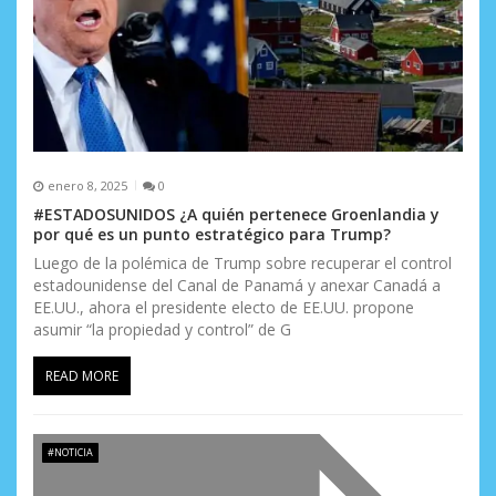
a
d
a
s
enero 8, 2025
0
#ESTADOSUNIDOS ¿A quién pertenece Groenlandia y
por qué es un punto estratégico para Trump?
Luego de la polémica de Trump sobre recuperar el control
estadounidense del Canal de Panamá y anexar Canadá a
EE.UU., ahora el presidente electo de EE.UU. propone
asumir “la propiedad y control” de G
READ MORE
#NOTICIA