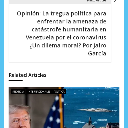
Next Article
g
Opinión: La tregua política para
a
enfrentar la amenaza de
c
catástrofe humanitaria en
i
Venezuela por el coronavirus
¿Un dilema moral? Por Jairo
ó
García
n
d
Related Articles
e
e
#NOTICIA
INTERNACIONALES
POLÍTICA
n
t
r