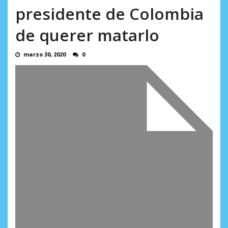
Minister...
presidente de Colombia
AGOSTO 6, 2026
de querer matarlo
marzo 30, 2020
0