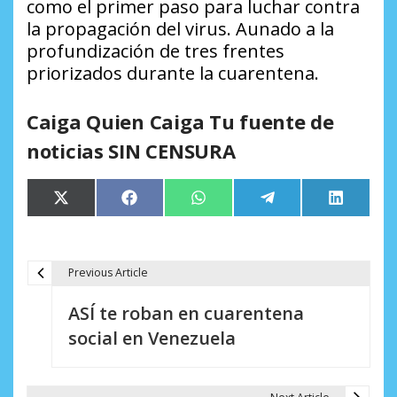
como el primer paso para luchar contra
la propagación del virus. Aunado a la
profundización de tres frentes
priorizados durante la cuarentena.
Caiga Quien Caiga Tu fuente de
noticias SIN CENSURA
Compartir
Compartir
Compartir
Compartir
Comparti
X
Facebook
WhatsApp
Telegram
LinkedIn
en
en
en
en
en
(Twitter)
Previous Article
N
ASÍ te roban en cuarentena
a
social en Venezuela
v
e