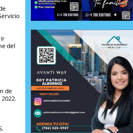
 de
Servicio
ir
he del
ón de
e 2022.
S.