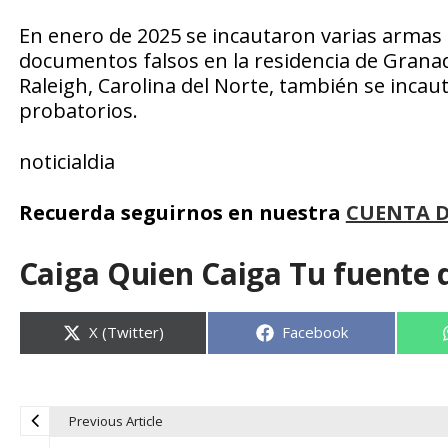
En enero de 2025 se incautaron varias armas 
documentos falsos en la residencia de Granadi
Raleigh, Carolina del Norte, también se inca
probatorios.
noticialdia
Recuerda seguirnos en nuestra
CUENTA 
Caiga Quien Caiga Tu fuente 
Compartir
Compartir
X (Twitter)
Facebook
en
en
Previous Article
N