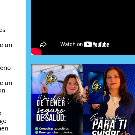
es
e
de un
reno
de un
on
o
ago
men.