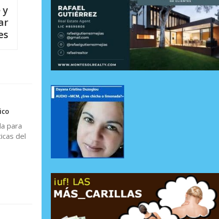
 y
ar
es
ico
da para
icas del