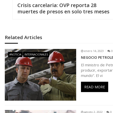
Crisis carcelaria: OVP reporta 28
a
muertes de presos en solo tres meses
v
e
Related Articles
g
enero 14, 2023
0
#NOTICIA
INTERNACIONALES
NEGOCIO PETROLERO
a
El ministro de Pet
producir, exportar
c
mundo”. El vi
i
READ MORE
ó
agosto 2, 2022
0