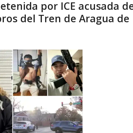
etenida por ICE acusada d
 en un mercado impulsado por el auge de...
AGOSTO 6, 2026
ros del Tren de Aragua de