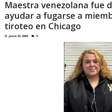
Maestra venezolana fue d
Binance despliega su tarjeta en Venezuela
ayudar a fugarse a miemb
tiroteo en Chicago
junio 23, 2026
0