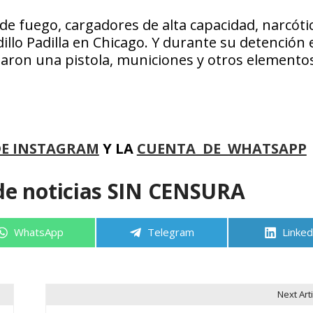
de fuego, cargadores de alta capacidad, narcóti
llo Padilla en Chicago. Y durante su detención 
utaron una pistola, municiones y otros elemento
DE INSTAGRAM
Y LA
CUENTA DE WHATSAPP
de noticias SIN CENSURA
Compartir
Compartir
Compa
WhatsApp
Telegram
Linked
en
en
en
Next Arti