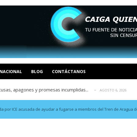
 en un mercado impulsado por el auge de...
AGOSTO 6, 2026
o en La Guaira que hasta ahora no había ...
AGOSTO 6, 2026
celerar las elecciones libres en Vene...
NACIONAL
BLOG
CONTÁCTANOS
AGOSTO 6, 2026
xcusas, apagones y promesas incumplidas...
AGOSTO 6, 2026
tica de derechos humanos en el Minister...
AGOSTO 6, 2026
 en un mercado impulsado por el auge de...
AGOSTO 6, 2026
o en La Guaira que hasta ahora no había ...
AGOSTO 6, 2026
a por ICE acusada de ayudar a fugarse a miembros del Tren de Aragua de
celerar las elecciones libres en Vene...
AGOSTO 6, 2026
xcusas, apagones y promesas incumplidas...
AGOSTO 6, 2026
tica de derechos humanos en el Minister...
AGOSTO 6, 2026