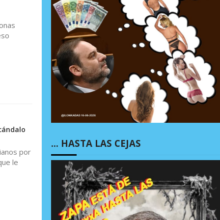
sonas
eso
cándalo
… HASTA LAS CEJAS
bianos por
que le