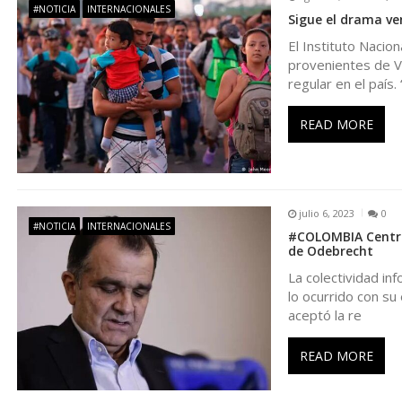
n
#NOTICIA
INTERNACIONALES
Sigue el drama v
d
El Instituto Naci
provenientes de V
e
regular en el país. 
e
READ MORE
n
t
julio 6, 2023
0
#NOTICIA
INTERNACIONALES
#COLOMBIA Centro
de Odebrecht
r
La colectividad in
lo ocurrido con su
a
aceptó la re
d
READ MORE