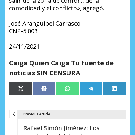
salir de la zona de confort, de la
comodidad y el conflicto», agregó.
José Aranguibel Carrasco
CNP-5.003
24/11/2021
Caiga Quien Caiga Tu fuente de
noticias SIN CENSURA
Compartir
Compartir
Compartir
Compartir
Comparti
X
Facebook
WhatsApp
Telegram
LinkedIn
en
en
en
en
en
(Twitter)
Previous Article
N
Rafael Simón Jiménez: Los
a