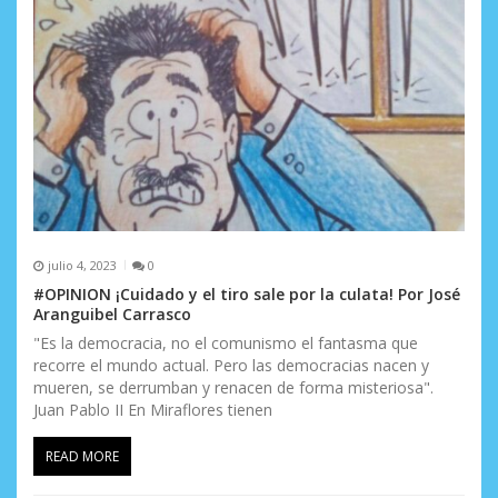
t
r
a
d
a
s
julio 4, 2023
0
#OPINION ¡Cuidado y el tiro sale por la culata! Por José
Aranguibel Carrasco
"Es la democracia, no el comunismo el fantasma que
recorre el mundo actual. Pero las democracias nacen y
mueren, se derrumban y renacen de forma misteriosa".
Juan Pablo II En Miraflores tienen
READ MORE