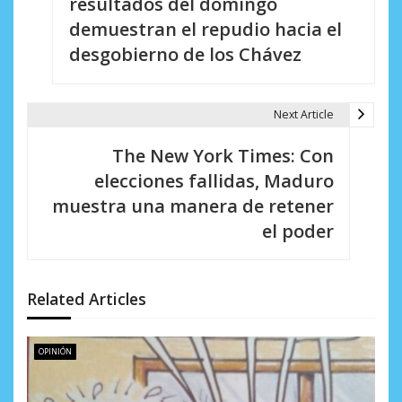
resultados del domingo
v
demuestran el repudio hacia el
e
desgobierno de los Chávez
g
a
Next Article
c
The New York Times: Con
i
elecciones fallidas, Maduro
muestra una manera de retener
ó
el poder
n
d
Related Articles
e
e
OPINIÓN
n