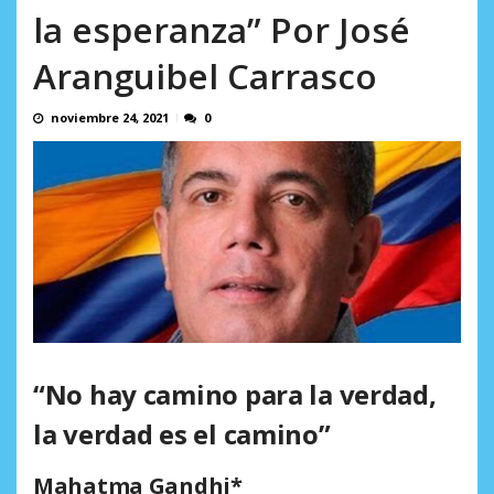
en...
la esperanza” Por José
AGOSTO 7, 2026
Aranguibel Carrasco
noviembre 24, 2021
0
“No hay camino para la verdad,
la verdad es el camino”
Mahatma Gandhi*