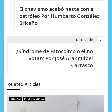
N
El chavismo acabó hasta con el
a
petróleo Por Humberto González
v
Briceño
e
g
Next Article
a
¿Síndrome de Estocolmo o el no
c
votar? Por José Aranguibel
i
Carrasco
ó
n
Related Articles
d
e
#NOTICIA
INTERNACIONALES
e