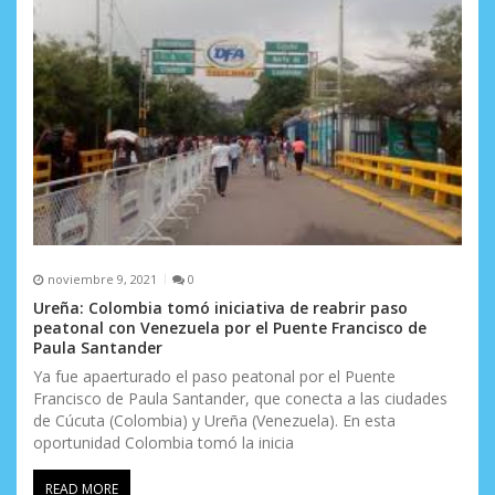
n
t
r
a
d
a
s
noviembre 9, 2021
0
Ureña: Colombia tomó iniciativa de reabrir paso
peatonal con Venezuela por el Puente Francisco de
Paula Santander
Ya fue apaerturado el paso peatonal por el Puente
Francisco de Paula Santander, que conecta a las ciudades
de Cúcuta (Colombia) y Ureña (Venezuela). En esta
oportunidad Colombia tomó la inicia
READ MORE