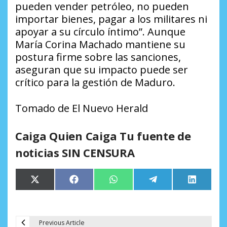
pueden vender petróleo, no pueden
importar bienes, pagar a los militares ni
apoyar a su círculo íntimo”. Aunque
María Corina Machado mantiene su
postura firme sobre las sanciones,
aseguran que su impacto puede ser
crítico para la gestión de Maduro.
Tomado de El Nuevo Herald
Caiga Quien Caiga Tu fuente de
noticias SIN CENSURA
Compartir
Compartir
Compartir
Compartir
Comparti
X
Facebook
WhatsApp
Telegram
LinkedIn
en
en
en
en
en
(Twitter)
Previous Article