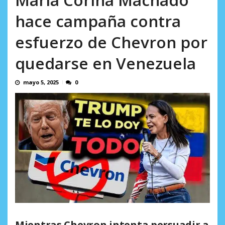
Minister...
AGOSTO 6, 2026
hace campaña contra
esfuerzo de Chevron por
quedarse en Venezuela
mayo 5, 2025
0
Mientras Chevron intenta persuadir a