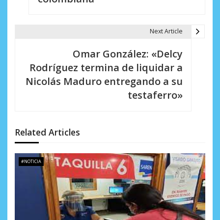
g
a
Next Article
c
Omar González: «Delcy
i
Rodríguez termina de liquidar a
Nicolás Maduro entregando a su
ó
testaferro»
n
d
Related Articles
e
e
#NOTICIA
n
t
r