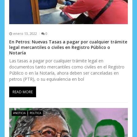
a
d
a
enero 13, 2022
0
s
En Petros: Nuevas Tasas a pagar por cualquier trámite
legal mercantiles o civiles en Registro Público o
Notaría
Las tasas a pagar por cualquier trámite legal en
documentos tanto mercantiles como civiles en el Registro
Público o en la Notaría, ahora deben ser canceladas en
petros (PTR), o su equivalencia en bol
READ MORE
#NOTICIA
POLÍTICA