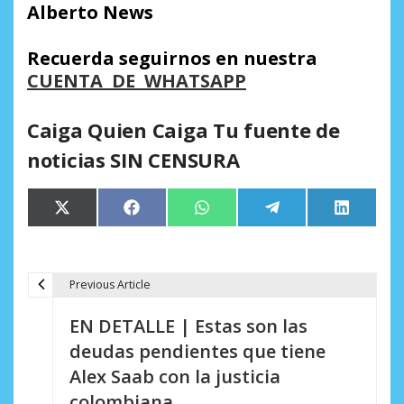
Alberto News
Recuerda seguirnos en nuestra
CUENTA DE WHATSAPP
Caiga Quien Caiga Tu fuente de
noticias SIN CENSURA
Compartir
Compartir
Compartir
Compartir
Comparti
X
Facebook
WhatsApp
Telegram
LinkedIn
en
en
en
en
en
(Twitter)
Previous Article
N
EN DETALLE | Estas son las
a
deudas pendientes que tiene
v
Alex Saab con la justicia
e
colombiana