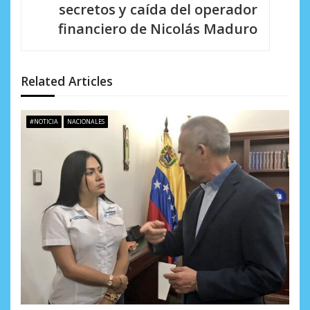
secretos y caída del operador
ó
financiero de Nicolás Maduro
n
d
Related Articles
e
e
#NOTICIA
NACIONALES
n
t
r
a
d
a
s