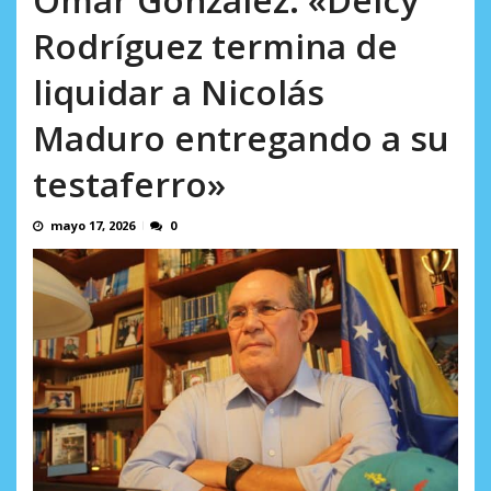
Minister...
AGOSTO 6, 2026
Rodríguez termina de
liquidar a Nicolás
Maduro entregando a su
testaferro»
mayo 17, 2026
0