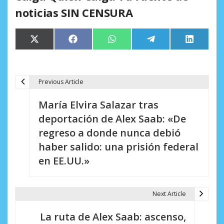
noticias SIN CENSURA
Compartir
Compartir
Compartir
Compartir
Comparti
X
Facebook
WhatsApp
Telegram
LinkedIn
en
en
en
en
en
(Twitter)
Previous Article
N
María Elvira Salazar tras
a
deportación de Alex Saab: «De
v
regreso a donde nunca debió
e
haber salido: una prisión federal
en EE.UU.»
g
a
Next Article
c
i
La ruta de Alex Saab: ascenso,