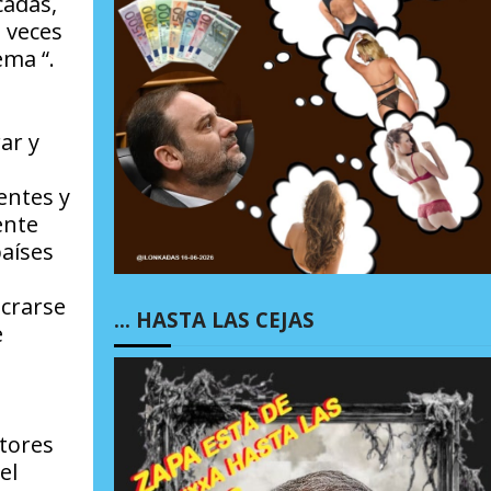
cadas,
 veces
ema “.
s
ar y
gentes y
ente
aíses
ucrarse
… HASTA LAS CEJAS
e
ctores
el