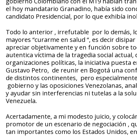
gobierno Colombiano con el M19 habían transc
el hoy mandatario Granadino, había sido conce
candidato Presidencial, por lo que exhibía in
Todo lo anterior , irrefutable por lo demás, 
mayores “curarme en salud “, es decir disipar 
apreciar objetivamente y en función sobre to
autentica víctima de la tragedia social actual,
organizaciones políticas, la iniciativa puest
Gustavo Petro, de reunir en Bogotá una conf
de distintos continentes, pero especialmente 
gobierno y las oposiciones Venezolanas, ana
y ayudar sin interferencias ni tutelas a la so
Venezuela.
Acertadamente, a mi modesto juicio, y colocán
promotor de un escenario de negociación , qu
tan importantes como los Estados Unidos, en