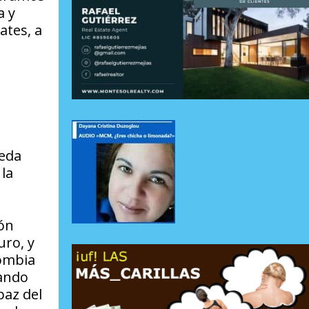
a y
ates, a
ueda
la
ión
uro, y
lombia
rando
paz del