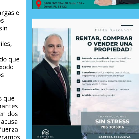
argas e
os
sin
iles,
ido que
éxodo
os
os que
nantes
en dos
e acusa
 fuerza
iéramos