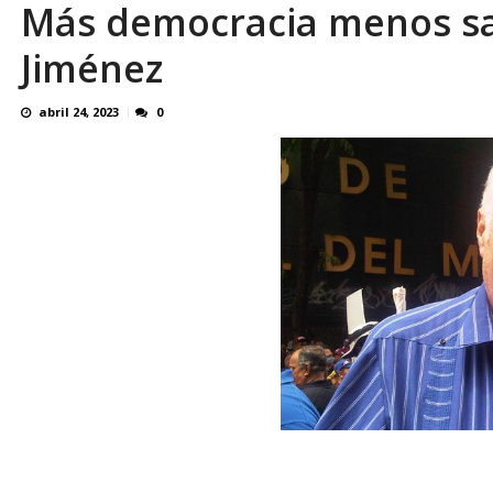
Más democracia menos sa
Reino Unido dejará millonaria donación médi
Jiménez
abril 24, 2023
0