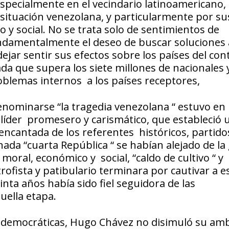
especialmente en el vecindario latinoamericano,
 situación venezolana, y particularmente por su
 y social. No se trata solo de sentimientos de
undamentalmente el deseo de buscar soluciones
ejar sentir sus efectos sobre los países del con
a que supera los siete millones de nacionales 
oblemas internos a los países receptores,
enominarse “la tragedia venezolana “ estuvo en 
 líder promesero y carismático, que estableció 
cantada de los referentes históricos, partido
nada “cuarta República “ se habían alejado de la
moral, económico y social, “caldo de cultivo “ y
rofista y patibulario terminara por cautivar a e
ta años había sido fiel seguidora de las
uella etapa.
s democráticas, Hugo Chávez no disimuló su amb