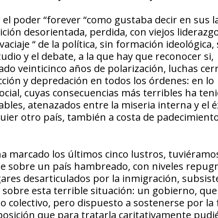
 el poder “forever “como gustaba decir en sus l
ción desorientada, perdida, con viejos liderazg
ciaje “ de la política, sin formación ideológica, 
udio y el debate, a la que hay que reconocer si,
ado veinticinco años de polarización, luchas cerr
cción y depredación en todos los órdenes: en lo
social, cuyas consecuencias más terribles ha ten
ables, atenazados entre la miseria interna y el 
ier otro país, también a costa de padecimient
e ha marcado los últimos cinco lustros, tuviéram
 que sobre un país hambreado, con niveles repug
ares desarticulados por la inmigración, subsist
d sobre esta terrible situación: un gobierno, qu
o colectivo, pero dispuesto a sostenerse por la
oposición que para tratarla caritativamente pud