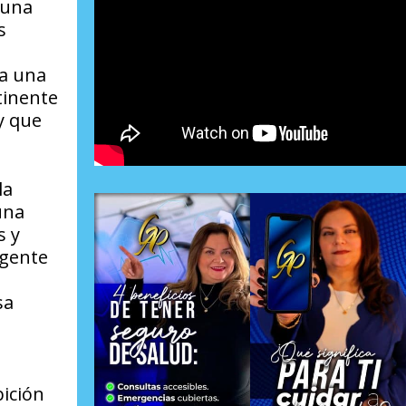
 una
s
 a una
tinente
y que
la
una
s y
 gente
sa
ición