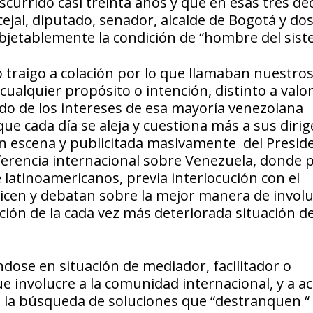
urrido casi treinta años y que en esas tres dé
jal, diputado, senador, alcalde de Bogotá y dos
objetablemente la condición de “hombre del sist
lo traigo a colación por lo que llamaban nuestro
cualquier propósito o intención, distinto a valor
do de los intereses de esa mayoría venezolana
 que cada día se aleja y cuestiona más a sus diri
a en escena y publicitada masivamente del Presid
erencia internacional sobre Venezuela, donde p
latinoamericanos, previa interlocución con el
licen y debatan sobre la mejor manera de invol
lución de la cada vez más deteriorada situación d
dose en situación de mediador, facilitador o
e involucre a la comunidad internacional, y a a
 la búsqueda de soluciones que “destranquen “ 