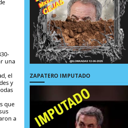
de
830-
ar una
e
d, el
ZAPATERO IMPUTADO
des y
todas
as que
 sus
aron a