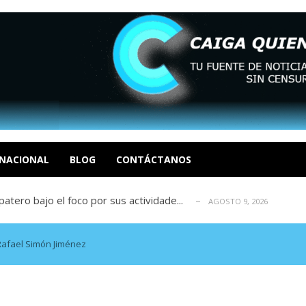
ca en Venezuela tras finalizar su mis...
AGOSTO 9, 2026
dar fondos para afectados por los terr...
AGOSTO 9, 2026
ia deja un policía muerto
NACIONAL
BLOG
CONTÁCTANOS
AGOSTO 9, 2026
atero bajo el foco por sus actividade...
AGOSTO 9, 2026
ció las secuelas que deja la prisión ...
AGOSTO 9, 2026
ca en Venezuela tras finalizar su mis...
AGOSTO 9, 2026
dar fondos para afectados por los terr...
AGOSTO 9, 2026
afael Simón Jiménez
ia deja un policía muerto
AGOSTO 9, 2026
atero bajo el foco por sus actividade...
AGOSTO 9, 2026
ció las secuelas que deja la prisión ...
AGOSTO 9, 2026