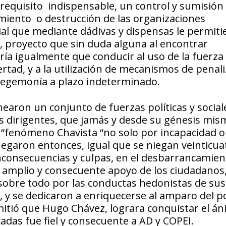
 requisito indispensable, un control y sumisión 
miento o destrucción de las organizaciones
al que mediante dádivas y dispensas le permiti
, proyecto que sin duda alguna al encontrar
ría igualmente que conducir al uso de la fuerza 
bertad, y a la utilización de mecanismos de penal
a hegemonía a plazo indeterminado.
nearon un conjunto de fuerzas políticas y social
s dirigentes, que jamás y desde su génesis mis
l “fenómeno Chavista “no solo por incapacidad o 
negaron entonces, igual que se niegan veinticua
nconsecuencias y culpas, en el desbarrancamien
ás amplio y consecuente apoyo de los ciudadanos
sobre todo por las conductas hedonistas de sus
, y se dedicaron a enriquecerse al amparo del p
rmitió que Hugo Chávez, lograra conquistar el án
adas fue fiel y consecuente a AD y COPEI.