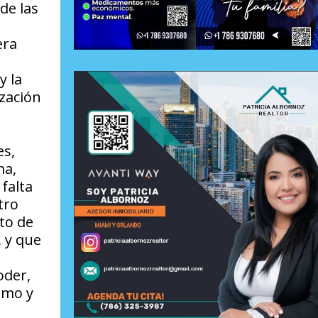
de las
era
y la
ización
es,
ma,
falta
tro
to de
, y que
oder,
imo y