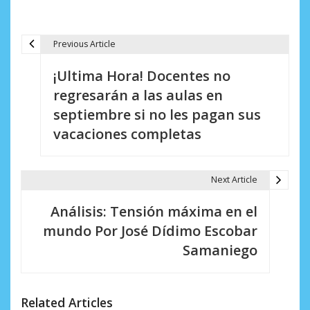
Previous Article
N
¡Ultima Hora! Docentes no
a
regresarán a las aulas en
v
septiembre si no les pagan sus
e
vacaciones completas
g
a
Next Article
c
Análisis: Tensión máxima en el
i
mundo Por José Dídimo Escobar
Samaniego
ó
n
d
Related Articles