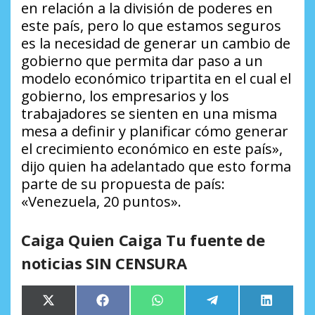
en relación a la división de poderes en
este país, pero lo que estamos seguros
es la necesidad de generar un cambio de
gobierno que permita dar paso a un
modelo económico tripartita en el cual el
gobierno, los empresarios y los
trabajadores se sienten en una misma
mesa a definir y planificar cómo generar
el crecimiento económico en este país»,
dijo quien ha adelantado que esto forma
parte de su propuesta de país:
«Venezuela, 20 puntos».
Caiga Quien Caiga Tu fuente de
noticias SIN CENSURA
Compartir
Compartir
Compartir
Compartir
Comparti
X
Facebook
WhatsApp
Telegram
LinkedIn
en
en
en
en
en
(Twitter)