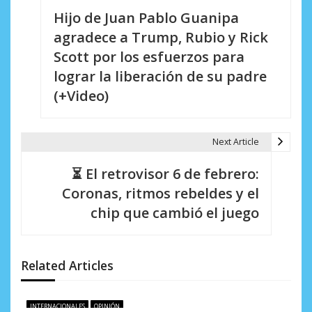
Hijo de Juan Pablo Guanipa
a
agradece a Trump, Rubio y Rick
v
Scott por los esfuerzos para
e
lograr la liberación de su padre
(+Video)
g
a
Next Article
c
i
⏳ El retrovisor 6 de febrero:
Coronas, ritmos rebeldes y el
ó
chip que cambió el juego
n
d
Related Articles
e
e
INTERNACIONALES
OPINIÓN