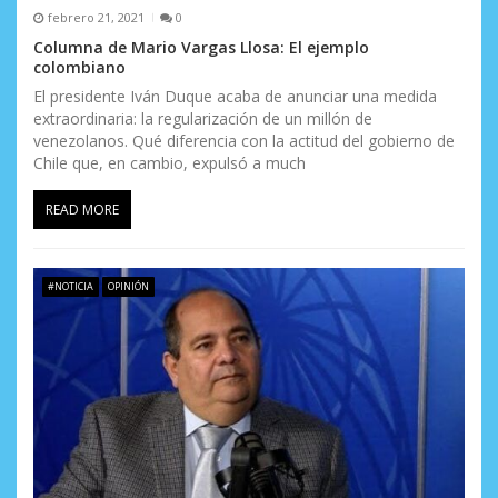
n
febrero 21, 2021
0
Columna de Mario Vargas Llosa: El ejemplo
t
colombiano
r
El presidente Iván Duque acaba de anunciar una medida
extraordinaria: la regularización de un millón de
a
venezolanos. Qué diferencia con la actitud del gobierno de
Chile que, en cambio, expulsó a much
d
READ MORE
a
s
#NOTICIA
OPINIÓN