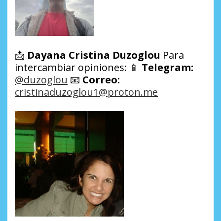
📩
Dayana Cristina Duzoglou
Para
intercambiar opiniones: 📱
Telegram:
@duzoglou
📧
Correo:
cristinaduzoglou1@proton.me