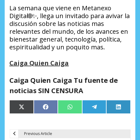
La semana que viene en Metanexo
Digital🌐✨, llega un invitado para avivar la
discusión sobre las noticias mas
relevantes del mundo, de los avances en
bienestar general, tecnología, política,
espiritualidad y un poquito mas.
Caiga Quien Caiga
Caiga Quien Caiga Tu fuente de
noticias SIN CENSURA
Compartir
Compartir
Compartir
Compartir
Comparti
X
Facebook
WhatsApp
Telegram
LinkedIn
en
en
en
en
en
(Twitter)
Previous Article
N