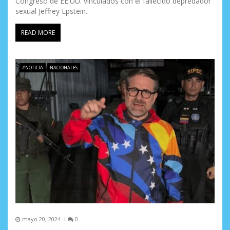
Congreso de EE.UU. vinculados con el fallecido depredador
sexual Jeffrey Epstein.
READ MORE
#NOTICIA
NACIONALES
mayo 20, 2024
0