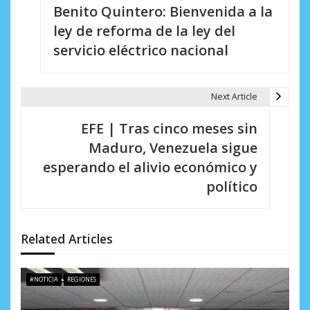
Benito Quintero: Bienvenida a la
a
ley de reforma de la ley del
v
servicio eléctrico nacional
e
g
Next Article
a
EFE | Tras cinco meses sin
c
Maduro, Venezuela sigue
i
esperando el alivio económico y
político
ó
n
d
Related Articles
e
#NOTICIA
REGIONES
e