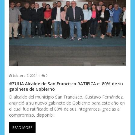
n
t
r
a
d
a
s
febrero 7, 2024
0
#ZULIA Alcalde de San Francisco RATIFICA el 80% de su
gabinete de Gobierno
El alcalde del municipio San Francisco, Gustavo Fernández,
anunció a su nuevo gabinete de Gobierno para este año en
el cual fue ratificado el 80% de sus integrantes, gracias al
compromiso, disponibil
READ MORE