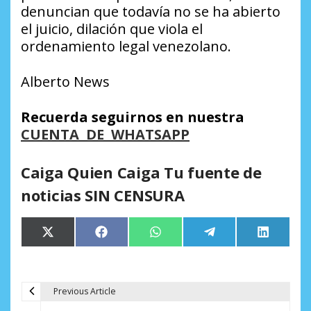
denuncian que todavía no se ha abierto
el juicio, dilación que viola el
ordenamiento legal venezolano.
Alberto News
Recuerda seguirnos en nuestra
CUENTA DE WHATSAPP
Caiga Quien Caiga Tu fuente de
noticias SIN CENSURA
Compartir
Compartir
Compartir
Compartir
Comparti
X
Facebook
WhatsApp
Telegram
LinkedIn
en
en
en
en
en
(Twitter)
Previous Article
N