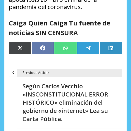
pandemia del coronavirus.
Caiga Quien Caiga Tu fuente de
noticias SIN CENSURA
Compartir
Compartir
Compartir
Compartir
Comparti
X
Facebook
WhatsApp
Telegram
LinkedIn
en
en
en
en
en
(Twitter)
Previous Article
N
Según Carlos Vecchio
a
«INSCONSTITUCIONAL ERROR
v
HISTÓRICO» eliminación del
e
gobierno de «internet» Lea su
Carta Pública.
g
a