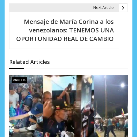
Next Article
c
i
Mensaje de María Corina a los
venezolanos: TENEMOS UNA
ó
OPORTUNIDAD REAL DE CAMBIO
n
d
Related Articles
e
e
#NOTICIA
n
t
r
a
d