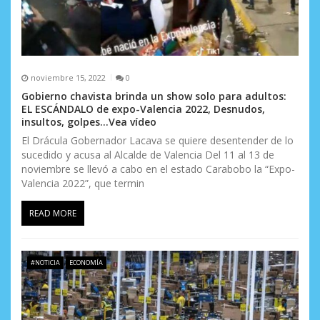
a
s
noviembre 15, 2022
0
Gobierno chavista brinda un show solo para adultos:
EL ESCÁNDALO de expo-Valencia 2022, Desnudos,
insultos, golpes…Vea vídeo
El Drácula Gobernador Lacava se quiere desentender de lo
sucedido y acusa al Alcalde de Valencia Del 11 al 13 de
noviembre se llevó a cabo en el estado Carabobo la “Expo-
Valencia 2022”, que termin
READ MORE
#NOTICIA
ECONOMÍA