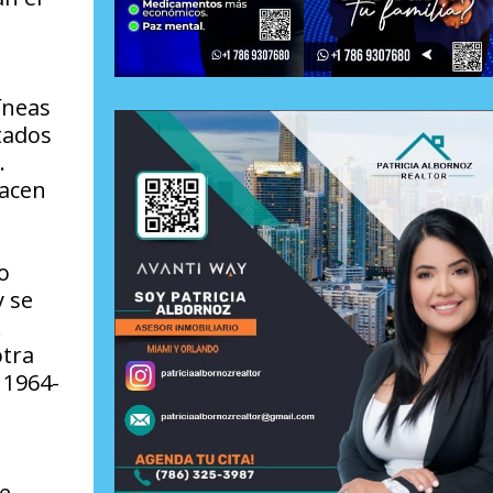
íneas
tados
.
hacen
o
y se
.
otra
 1964-
de