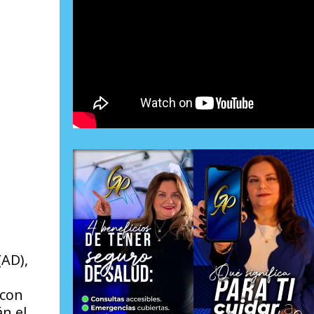
(AD),
 con
án el