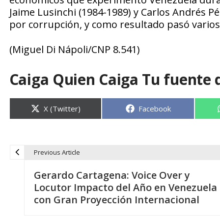
Jaime Lusinchi (1984-1989) y Carlos Andrés Pé
por corrupción, y como resultado pasó varios
(Miguel Di Nápoli/CNP 8.541)
Caiga Quien Caiga Tu fuente 
Compartir
Compartir
X (Twitter)
Facebook
en
en
Previous Article
N
Gerardo Cartagena: Voice Over y
a
Locutor Impacto del Año en Venezuela
con Gran Proyección Internacional
v