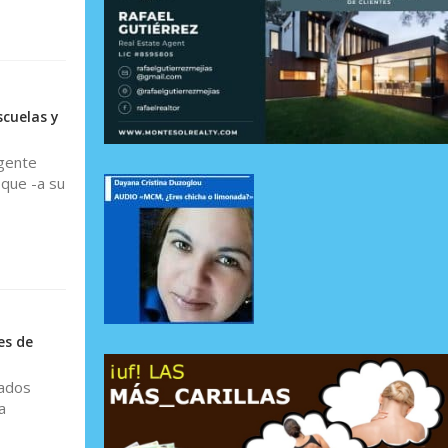
scuelas y
igente
 que -a su
es de
sados
a