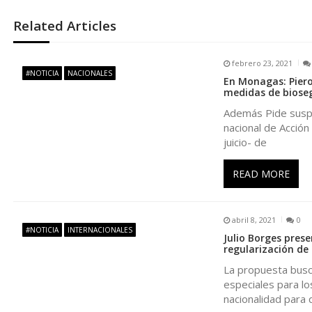
e
Related Articles
g
febrero 23, 2021
#NOTICIA
NACIONALES
En Monagas: Piero
a
medidas de biose
Además Pide suspen
c
nacional de Acción
juicio- de
i
READ MORE
ó
abril 8, 2021
0
n
#NOTICIA
INTERNACIONALES
Julio Borges prese
regularización de
d
La propuesta busc
especiales para lo
e
nacionalidad para