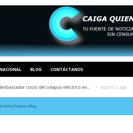
xcusas, apagones y promesas incumplidas...
AGOSTO 6, 2026
tica de derechos humanos en el Minister...
AGOSTO 6, 2026
 en un mercado impulsado por el auge de...
NACIONAL
BLOG
CONTÁCTANOS
AGOSTO 6, 2026
sbastador costo del colapso eléctrico en...
AGOSTO 7, 2026
idad? Por Dayana Cristina Duzoglou L.
AGOSTO 6, 2026
xcusas, apagones y promesas incumplidas...
AGOSTO 6, 2026
tica de derechos humanos en el Minister...
AGOSTO 6, 2026
á Henry Ramos Allup
 en un mercado impulsado por el auge de...
AGOSTO 6, 2026
sbastador costo del colapso eléctrico en...
AGOSTO 7, 2026
idad? Por Dayana Cristina Duzoglou L.
AGOSTO 6, 2026