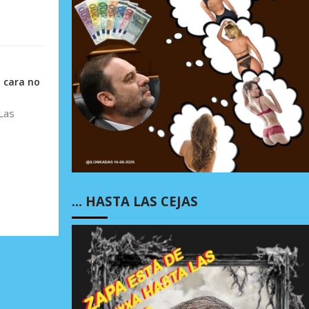
i cara no
Las
… HASTA LAS CEJAS