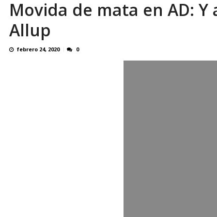
Movida de mata en AD: Y
El último que apague la luz: 17 años de e
Allup
febrero 24, 2020
0