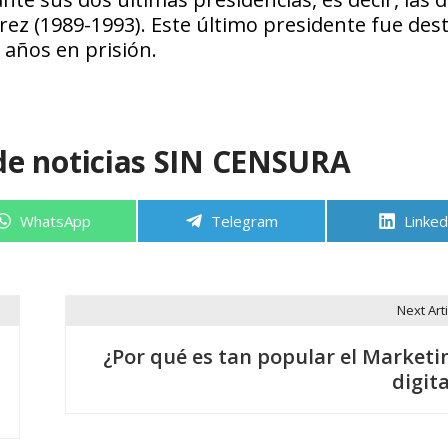
rez (1989-1993). Este último presidente fue dest
 años en prisión.
de noticias SIN CENSURA
Compartir
Compartir
Compa
WhatsApp
Telegram
Linked
en
en
en
Next Arti
¿Por qué es tan popular el Marketi
digita