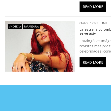
e
READ MORE
n
abril 7, 2023
0
#NOTICIA
FARÁNDULA
La estrella colom
t
se ve así»
Catalogó las imáge
r
revistas más pres
celebridades icón
a
READ MORE
d
a
s