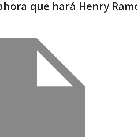
 ahora que hará Henry Ram
xcusas, apagones y promesas incumplidas...
AGOSTO 6, 2026