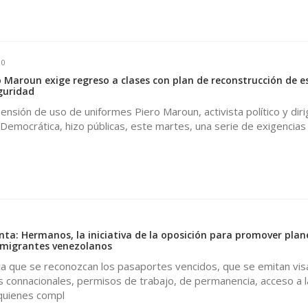
0
 Maroun exige regreso a clases con plan de reconstrucción de e
guridad
sión de uso de uniformes Piero Maroun, activista político y dir
 Democrática, hizo públicas, este martes, una serie de exigencias
nta: Hermanos, la iniciativa de la oposición para promover plan
 migrantes venezolanos
a que se reconozcan los pasaportes vencidos, que se emitan vi
s connacionales, permisos de trabajo, de permanencia, acceso a l
 quienes compl