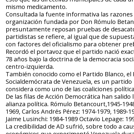
mismo medicamento.
Consultada la fuente informativa las razones 
organización fundada por Don Rómulo Betancou
presuntamente reposan pruebas de desacato d
partidistas se refiere, al igual que de supue
con factores del oficialismo para obtener p
Recordó el portavoz que el partido nació exa
78 años bajo la doctrina de la democracia soc
centro-izquierda.
También conocido como el Partido Blanco, el P
Socialdemócrata de Venezuela, es un partido p
considera como uno de las coaliciones polític
De las filas de Acción Democrática han salid
alianza política. Rómulo Betancourt,1945-1948
1969, Carlos Andrés Pérez: 1974-1979, 1989-1
Jaime Lusinchi: 1984-1989 Octavio Lepage: 19
La credibilidad de AD sufrió, sobre todo a c
económicos que experimentó Venezuela durante