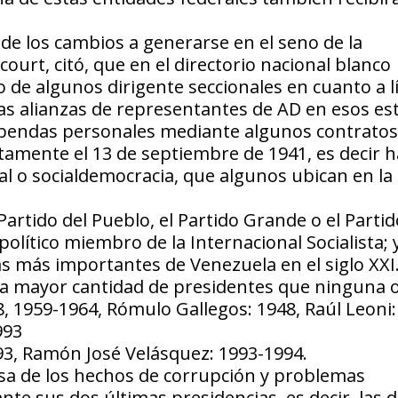
de los cambios a generarse en el seno de la
rt, citó, que en el directorio nacional blanco
e algunos dirigente seccionales en cuanto a l
stas alianzas de representantes de AD en esos es
rebendas personales mediante algunos contratos
ctamente el 13 de septiembre de 1941, es decir 
ial o socialdemocracia, que algunos ubican en la
artido del Pueblo, el Partido Grande o el Partid
olítico miembro de la Internacional Socialista; 
as más importantes de Venezuela en el siglo XXI
o la mayor cantidad de presidentes que ninguna 
, 1959-1964, Rómulo Gallegos: 1948, Raúl Leoni:
993
93, Ramón José Velásquez: 1993-1994.
ausa de los hechos de corrupción y problemas
 sus dos últimas presidencias, es decir, las 