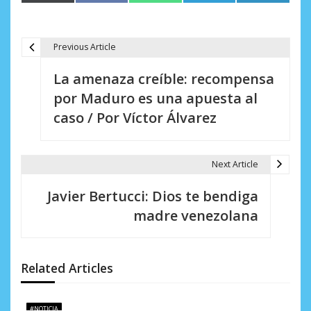
en
en
en
en
en
(Twitter)
Previous Article
N
La amenaza creíble: recompensa
a
por Maduro es una apuesta al
v
caso / Por Víctor Álvarez
e
g
Next Article
a
Javier Bertucci: Dios te bendiga
c
madre venezolana
i
ó
Related Articles
n
d
#NOTICIA