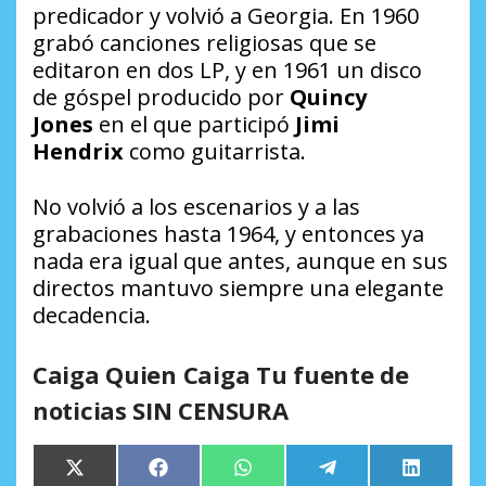
predicador y volvió a Georgia. En 1960
grabó canciones religiosas que se
editaron en dos LP, y en 1961 un disco
de
góspel
producido por
Quincy
Jones
en el que participó
Jimi
Hendrix
como guitarrista.
No volvió a los escenarios y a las
grabaciones hasta 1964, y entonces ya
nada era igual que antes, aunque en sus
directos mantuvo siempre una elegante
decadencia.
Caiga Quien Caiga Tu fuente de
noticias SIN CENSURA
Compartir
Compartir
Compartir
Compartir
Comparti
X
Facebook
WhatsApp
Telegram
LinkedIn