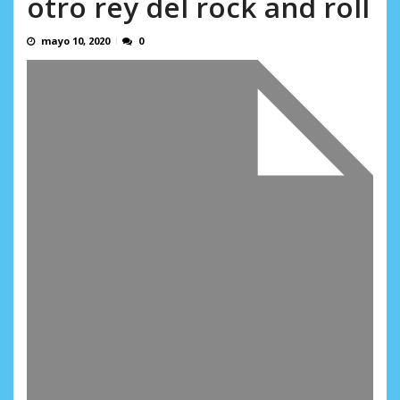
otro rey del rock and roll
L.
AGOSTO 6, 2026
mayo 10, 2020
0