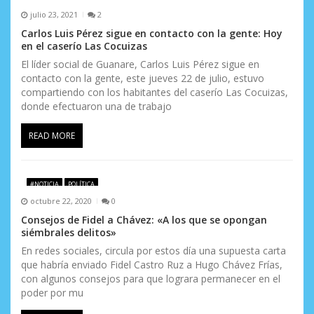
julio 23, 2021
2
e
Carlos Luis Pérez sigue en contacto con la gente: Hoy
e
en el caserío Las Cocuizas
El líder social de Guanare, Carlos Luis Pérez sigue en
n
contacto con la gente, este jueves 22 de julio, estuvo
compartiendo con los habitantes del caserío Las Cocuizas,
t
donde efectuaron una de trabajo
r
READ MORE
a
d
#NOTICIA
POLÍTICA
a
octubre 22, 2020
0
Consejos de Fidel a Chávez: «A los que se opongan
s
siémbrales delitos»
En redes sociales, circula por estos día una supuesta carta
que habría enviado Fidel Castro Ruz a Hugo Chávez Frías,
con algunos consejos para que lograra permanecer en el
poder por mu