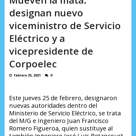
España...
AGOSTO 10, 2026
designan nuevo
viceministro de Servicio
Eléctrico y a
vicepresidente de
Corpoelec
febrero 25, 2021
0
Este jueves 25 de febrero, designaron
nuevas autoridades dentro del
Ministerio de Servicio Eléctrico, se trata
del M/G e Ingeniero Juan Francisco
Romero Figueroa, quien sustituye al
también ingeniero José Luis Betancourt