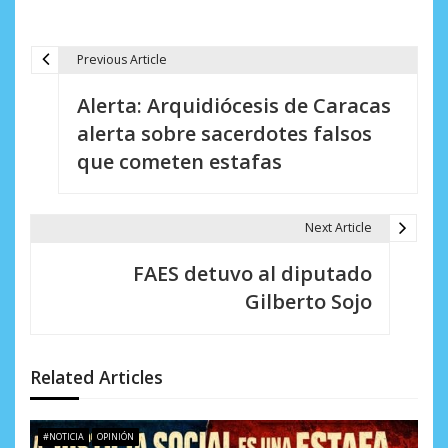
Previous Article
N
Alerta: Arquidiócesis de Caracas
a
alerta sobre sacerdotes falsos
v
que cometen estafas
e
g
Next Article
a
FAES detuvo al diputado
c
Gilberto Sojo
i
ó
Related Articles
n
d
#NOTICIA
OPINIÓN