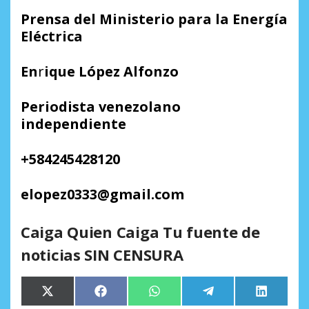
Prensa del Ministerio para la Energía
Eléctrica
En
r
ique López Alfonzo
Periodista venezolano
independiente
+584245428120
elopez0333@gmail.com
Caiga Quien Caiga Tu fuente de
noticias SIN CENSURA
Compartir
Compartir
Compartir
Compartir
Comparti
X
Facebook
WhatsApp
Telegram
LinkedIn
en
en
en
en
en
(Twitter)