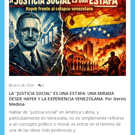
e
e
n
t
r
a
d
a
abril 28, 2026
0
s
LA “JUSTICIA SOCIAL” ES UNA ESTAFA: UNA MIRADA
DESDE HAYEK Y LA EXPERIENCIA VENEZOLANA. Por Gervis
Medina
Hablar de “justicia social” en América Latina, y
particularmente en Venezuela, no es simplemente referirse
a un concepto político o moral: es entrar en el terreno de
una de las ideas más poderosas y