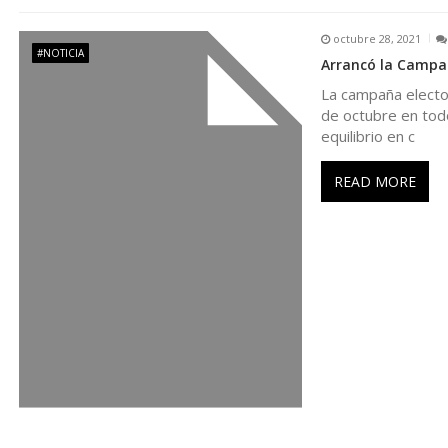
n
octubre 28, 2021
#NOTICIA
Arrancó la Campañ
t
La campaña elector
de octubre en todo 
r
equilibrio en c
a
READ MORE
d
a
s