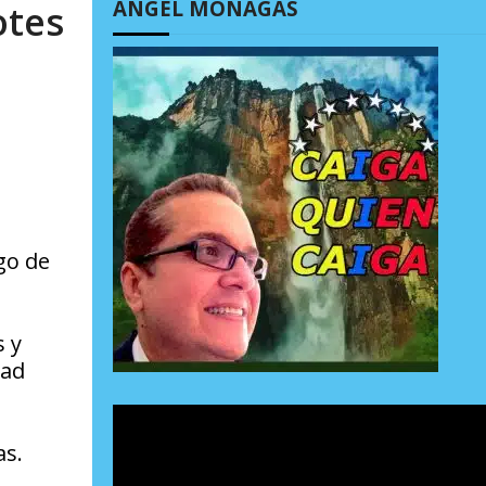
ÁNGEL MONAGAS
otes
go de
s y
dad
as.