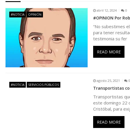
g
abril 12, 2024
0
#NOTICIA
OPINIÓN
#OPINION Por Robe
a
“No subestimes el 
para tener resulta
c
testimonia su fer
i
READ MORE
ó
n
agosto 25, 2021
#NOTICIA
SERVICIOS PÚBLICOS
Transportistas co
d
Transportistas que
este domingo 22 d
e
Cristóbal, para exi
e
READ MORE