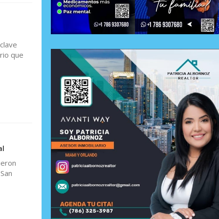
clave
rio que
al
ieron
 San