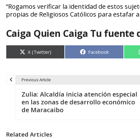
“Rogamos verificar la identidad de estos suje
propias de Religiosos Católicos para estafar a 
Caiga Quien Caiga Tu fuente 
Compartir
Compartir
X (Twitter)
Facebook
en
en
Previous Article
N
Zulia: Alcaldía inicia atención especial
a
en las zonas de desarrollo económico
de Maracaibo
v
e
Related Articles