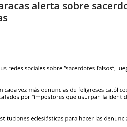
Caracas alerta sobre sacerd
 en un mercado impulsado por el auge de...
AGOSTO 6, 2026
as
us redes sociales sobre “sacerdotes falsos“, lue
n cada vez más denuncias de feligreses católico
tafados por “impostores que usurpan la identi
nstituciones eclesiásticas para hacer las denunci