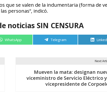
tos que se valen de la indumentaria (forma de ve
las personas“, indicó.
de noticias SIN CENSURA
Compartir
Compartir
Compa
WhatsApp
Telegram
Linked
en
en
en
Next Arti
Mueven la mata: designan nue
viceministro de Servicio Eléctrico y
vicepresidente de Corpoel