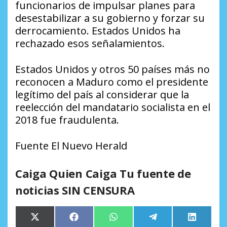
funcionarios de impulsar planes para
desestabilizar a su gobierno y forzar su
derrocamiento. Estados Unidos ha
rechazado esos señalamientos.
Estados Unidos y otros 50 países más no
reconocen a Maduro como el presidente
legítimo del país al considerar que la
reelección del mandatario socialista en el
2018 fue fraudulenta.
Fuente El Nuevo Herald
Caiga Quien Caiga Tu fuente de
noticias SIN CENSURA
Compartir
Compartir
Compartir
Compartir
Comparti
X
Facebook
WhatsApp
Telegram
LinkedIn
en
en
en
en
en
(Twitter)