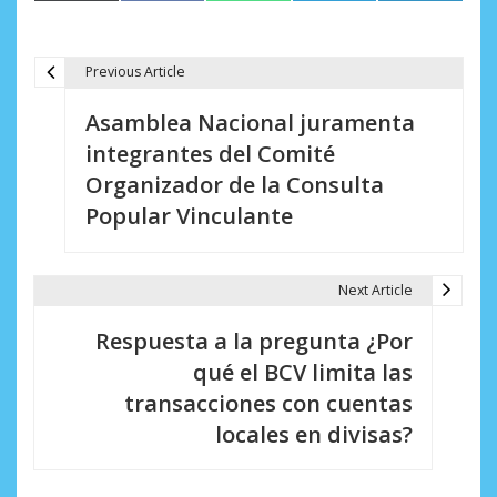
Previous Article
N
Asamblea Nacional juramenta
a
integrantes del Comité
v
Organizador de la Consulta
e
Popular Vinculante
g
a
Next Article
c
Respuesta a la pregunta ¿Por
i
qué el BCV limita las
transacciones con cuentas
ó
locales en divisas?
n
d