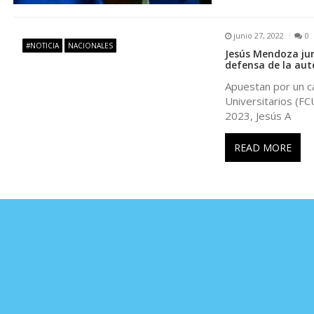
n
junio 27, 2022
0
t
#NOTICIA
NACIONALES
Jesús Mendoza jur
defensa de la aut
r
Apuestan por un ca
Universitarios (FC
a
2023, Jesús A
READ MORE
d
a
s