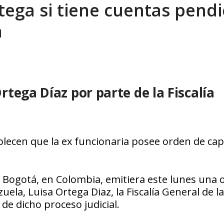
tega si tiene cuentas pendi
eón R
AGOSTO 8, 2026
a
tega Díaz por parte de la Fiscalía
ecen que la ex funcionaria posee orden de ca
e Bogotá, en Colombia, emitiera este lunes una
uela, Luisa Ortega Diaz, la Fiscalía General de la
de dicho proceso judicial.