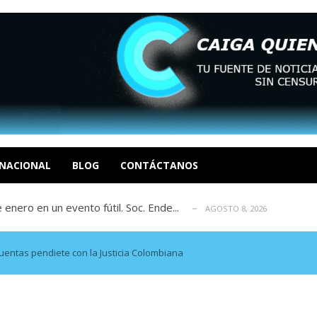
eón R
AGOSTO 8, 2026
tratégica, Realpolitik y el Desmante...
AGOSTO 8, 2026
 García
NACIONAL
BLOG
CONTÁCTANOS
AGOSTO 7, 2026
 enero en un evento fútil. Soc. Ende...
AGOSTO 8, 2026
osé Luis Centeno S
AGOSTO 8, 2026
eón R
AGOSTO 8, 2026
tratégica, Realpolitik y el Desmante...
AGOSTO 8, 2026
cuentas pendiete con la Justicia Colombiana
 García
AGOSTO 7, 2026
 enero en un evento fútil. Soc. Ende...
AGOSTO 8, 2026
osé Luis Centeno S
AGOSTO 8, 2026