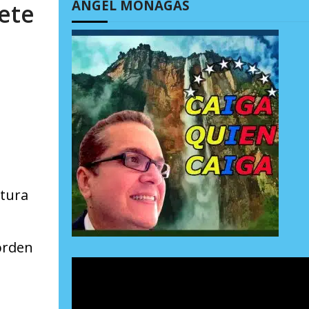
ÁNGEL MONAGAS
ete
ptura
 orden