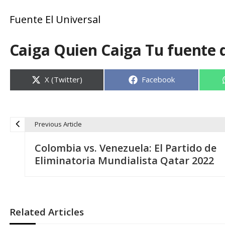
Fuente El Universal
Caiga Quien Caiga Tu fuente 
Compartir
Compartir
X (Twitter)
Facebook
en
en
Previous Article
N
Colombia vs. Venezuela: El Partido de
a
Eliminatoria Mundialista Qatar 2022
v
e
Related Articles