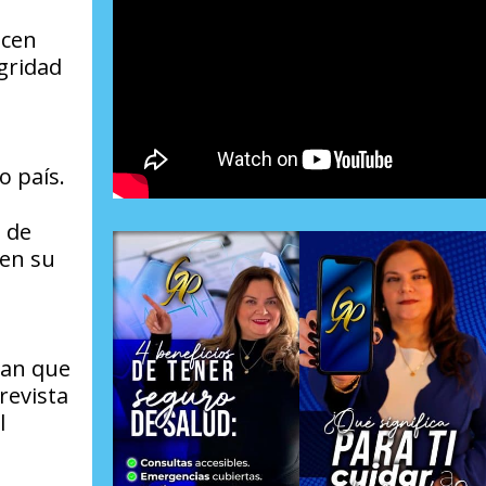
ecen
gridad
o país.
3 de
 en su
can que
trevista
l