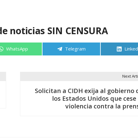
de noticias SIN CENSURA
Compartir
Compartir
Compa
WhatsApp
Telegram
Linked
en
en
en
Next Arti
Solicitan a CIDH exija al gobierno 
los Estados Unidos que cese 
violencia contra la pren