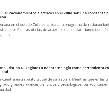
0
lia: Racionamientos eléctricos en el Zulia son una constante p
sión.
mana en el estado Zulia se aplica un cronograma de racionamien
stamente 6 horas diarias de acuerdo a las declaraciones que ofr
gionale
ana Cristina Duzoglou: La nanotecnología como herramienta co
aldad
cuentra en un punto crucial de su historia. Mientras que en las ú
rado grandes avances científicos y tecnológicos, paradójicament
gualdad