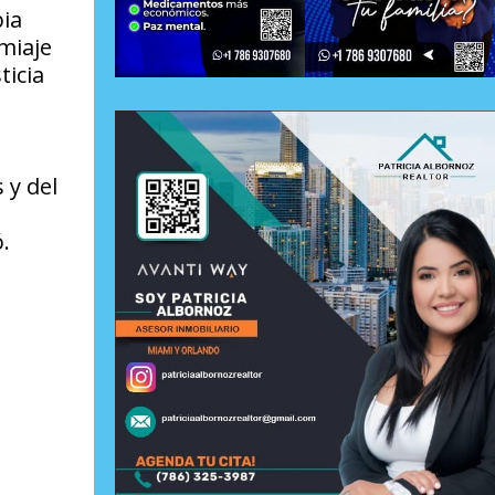
bia
miaje
ticia
 y del
ó.