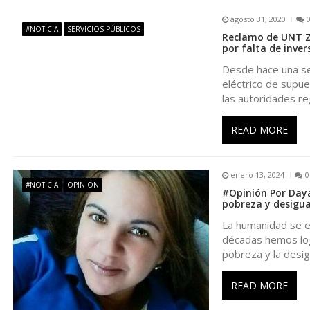
g
agosto 31, 2020
#NOTICIA
SERVICIOS PÚBLICOS
Reclamo de UNT Zu
a
por falta de inver
Desde hace una se
c
eléctrico de supue
las autoridades re
i
READ MORE
ó
enero 13, 2024
0
n
#NOTICIA
OPINIÓN
#Opinión Por Day
pobreza y desigu
d
La humanidad se en
décadas hemos log
e
pobreza y la desi
e
READ MORE