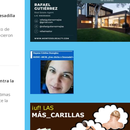
esadilla
to de
ecieron
ntra la
ltimas
e la