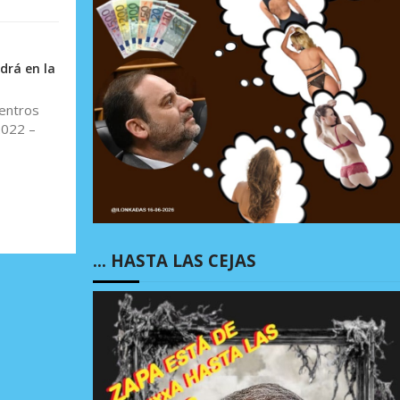
drá en la
Centros
2022 –
… HASTA LAS CEJAS