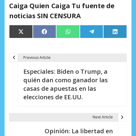
Caiga Quien Caiga Tu fuente de
noticias SIN CENSURA
Compartir
Compartir
Compartir
Compartir
Comparti
X
Facebook
WhatsApp
Telegram
LinkedIn
en
en
en
en
en
(Twitter)
Previous Article
N
Especiales: Biden o Trump, a
a
quién dan como ganador las
v
casas de apuestas en las
e
elecciones de EE.UU.
g
a
Next Article
c
Opinión: La libertad en