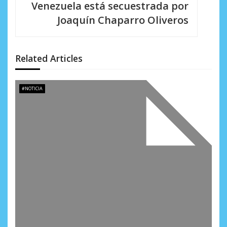
i
Venezuela está secuestrada por
Joaquín Chaparro Oliveros
ó
n
d
Related Articles
e
#NOTICIA
e
n
t
r
a
d
a
s